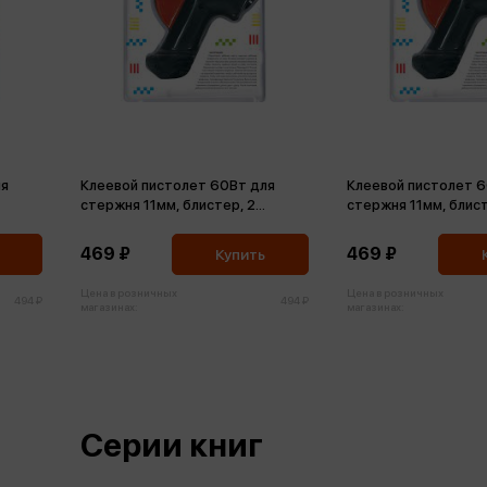
ля
Клеевой пистолет 60Вт для
Клеевой пистолет 6
стержня 11мм, блистер, 2
стержня 11мм, блист
стержня в комплекте
стержня в комплек
469 ₽
469 ₽
Купить
Цена в розничных
Цена в розничных
494 ₽
494 ₽
магазинах:
магазинах:
Серии книг