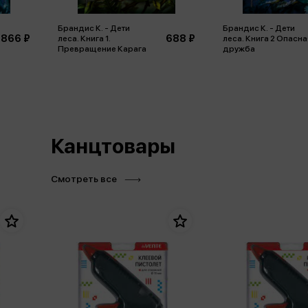
Брандис К. - Дети
Брандис К. - Дети
866 ₽
688 ₽
леса. Книга 1.
леса. Книга 2 Опасна
Превращение Карага
дружба
Канцтовары
Смотреть все