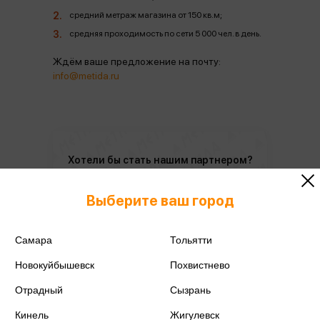
средний метраж магазина от 150 кв.м;
средняя проходимость по сети 5 000 чел. в день.
Ждём ваше предложение на почту:
info@metida.ru
Хотели бы стать нашим партнером?
Оставьте заявку, мы свяжимся с
Вами!
Выберите ваш город
Оставить заявку
Самара
Тольятти
Новокуйбышевск
Похвистнево
Отрадный
Сызрань
Кинель
Жигулевск