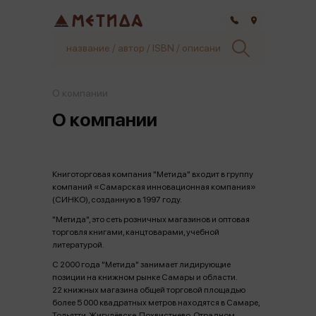
Самара
О компании
О компании
Книготорговая компания "Метида" входит в группу
компаний «Самарская инновационная компания»
(СИНКО), созданную в 1997 году.
"Метида", это сеть розничных магазинов и оптовая
торговля книгами, канцтоварами, учебной
литературой.
С 2000 года "Метида" занимает лидирующие
позиции на книжном рынке Самары и области.
22 книжных магазина общей торговой площадью
более 5 000 квадратных метров находятся в Самаре,
Тольятти, Жигулёвске, Похвистнево, Отрадном,