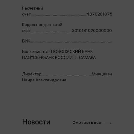
Расчетный
счет..............................................................4070281075402000
Корреспондентский
счет..............................................30101810200000000607
БИК.....................................................................................................
Банк клиента...ПОВОЛЖСКИЙ БАНК
ПАО"СБЕРБАНК РОССИИ" Г. САМАРА
Директор........................................................Мнацаканян
Наира Александровна
Новости
Смотреть все