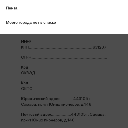
Реквизиты
Пенза
Название
Моего города нет в списке
организации.......................................................ООО
«МЕТИДА-ОПТ»
ИНН/
КПП..........................................................................6312079590/
ОГРН.............................................................................................
Код
ОКВЭД....................................................................................................5
Код
ОКПО.................................................................................................8
Юридический адрес...............443105 г.
Самара, пр-кт Юных пионеров, д.146
Почтовый адрес......................443105 г. Самара,
пр-кт Юных пионеров, д.146