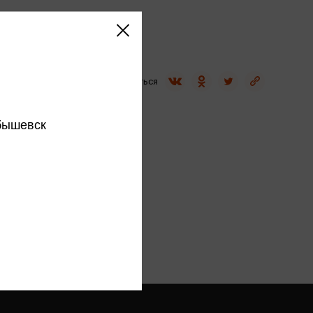
Сувениры
Фототовары
Поделиться
бышевск