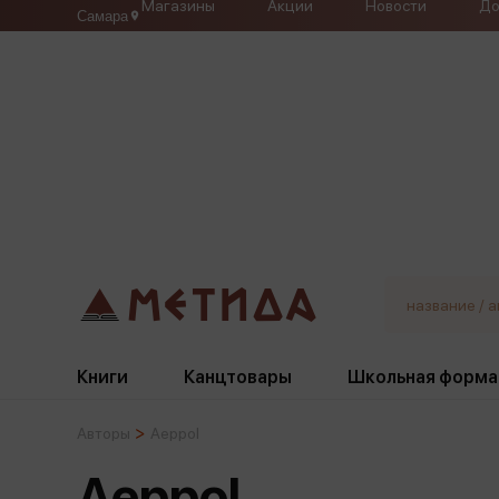
Магазины
Акции
Новости
До
Самара
Книги
Канцтовары
Школьная форма
Авторы
Aeppol
Жанры
Подбор
Бумажная продукция
Галстуки, банты
Aeppol
Глобусы
Для девочек