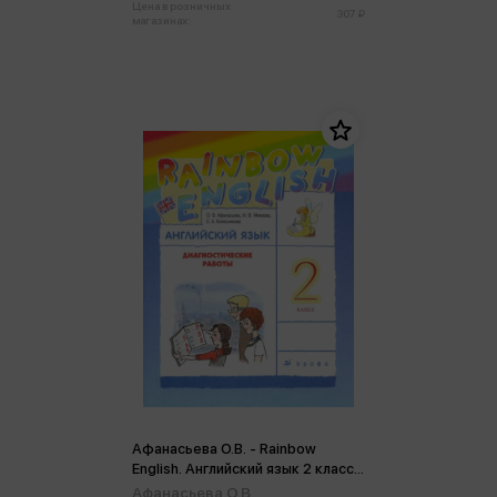
Цена в розничных
307 ₽
магазинах:
Афанасьева О.В. - Rainbow
English. Английский язык 2 класс.
Диагностические работы ФГОС
Афанасьева О.В.