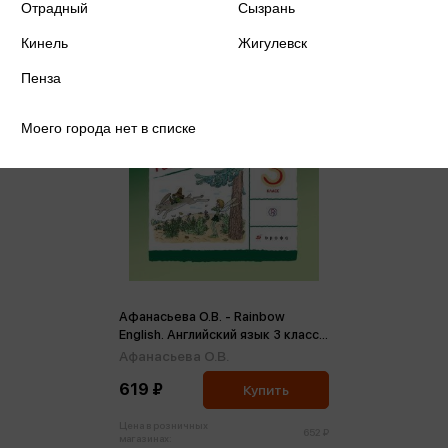
Отрадный
Сызрань
Кинель
Жигулевск
Пенза
Моего города нет в списке
Афанасьева О.В. - Rainbow
English. Английский язык 3 класс.
Рабочая тетрадь ФГОС (м)
Афанасьева О.В.
619 ₽
Купить
Цена в розничных
652 ₽
магазинах: