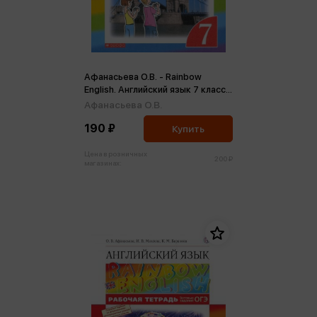
Афанасьева О.В. - Rainbow
English. Английский язык 7 класс.
Подготовка к Всероссийским
Афанасьева О.В.
проверочным работам (красная)
190 ₽
(м)
Купить
Цена в розничных
200 ₽
магазинах: