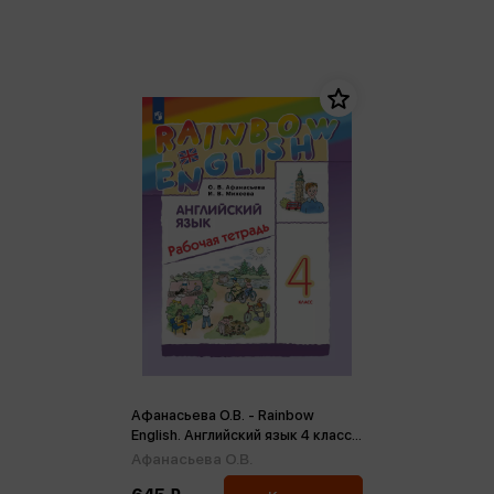
Афанасьева О.В. - Rainbow
English. Английский язык 4 класс.
Рабочая тетрадь ФГОС (м)
Афанасьева О.В.