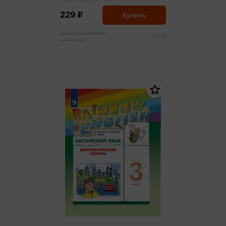
(м)
229 ₽
Купить
Цена в розничных
241 ₽
магазинах: