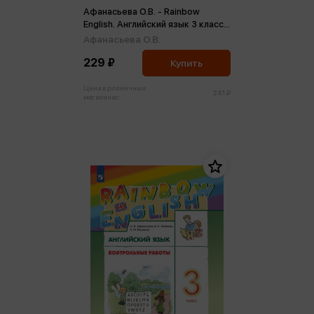
Афанасьева О.В. - Rainbow
English. Английский язык 3 класс.
Диагностические работы ФГОС
Афанасьева О.В.
(м)
229 ₽
Купить
Цена в розничных
241 ₽
магазинах: