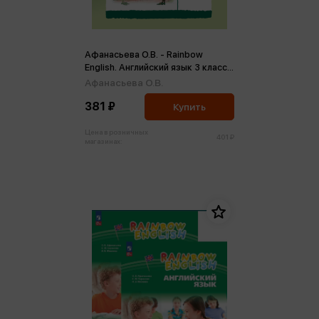
Афанасьева О.В. - Rainbow
English. Английский язык 3 класс.
Контрольные работы ФГОС (м)
Афанасьева О.В.
381 ₽
Купить
Цена в розничных
401 ₽
магазинах: