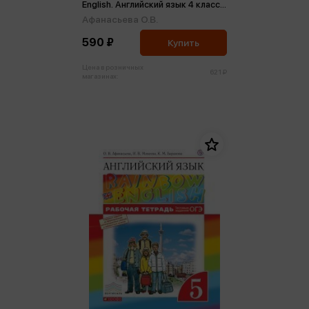
English. Английский язык 4 класс.
Рабочая тетрадь ФГОС (м)
Афанасьева О.В.
590 ₽
Купить
Цена в розничных
621 ₽
магазинах: