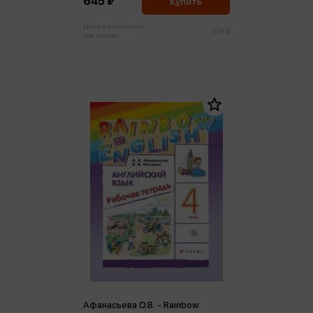
645 ₽
Купить
Цена в розничных
679 ₽
магазинах:
Афанасьева О.В. - Rainbow