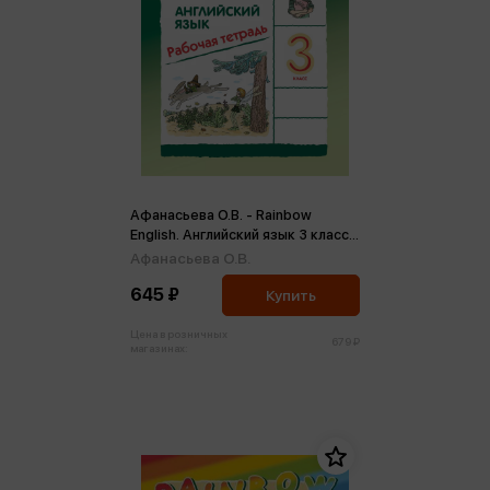
Афанасьева О.В. - Rainbow
English. Английский язык 3 класс.
Рабочая тетрадь ФГОС (м)
Афанасьева О.В.
645 ₽
Купить
Цена в розничных
679 ₽
магазинах: