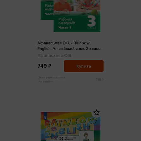
Афанасьева О.В. - Rainbow
English. Английский язык 3 класс.
Рабочая тетрадь в 2 частях
Афанасьева О.В.
(ФП2022) (м)
749 ₽
Купить
Цена в розничных
788 ₽
магазинах: