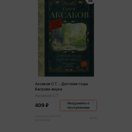
Аксаков С.Т. - Детские годы
Багрова-внука
Аксаков С.Т.
Уведомить о
409 ₽
поступлении
Цена в розничных
431 ₽
магазинах: