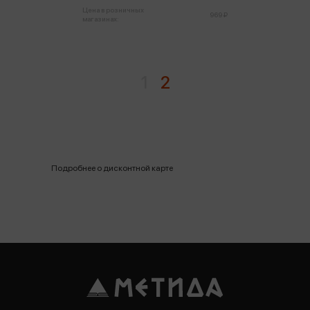
Цена в розничных
969 ₽
магазинах:
1
2
Подробнее о дисконтной карте