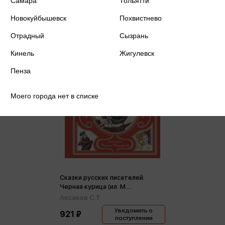
Самара
Тольятти
Новокуйбышевск
Похвистнево
Отрадный
Сызрань
Кинель
Жигулевск
Пенза
Моего города нет в списке
Сказки русских писателей.
Черная курица (ил. М.
Митрофанова)
Аксаков С.Т.
Уведомить о
921 ₽
поступлении