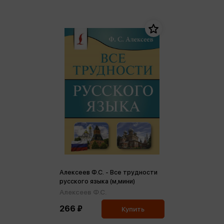
Алексеев Ф.С. - Все трудности
русского языка (м,мини)
Алексеев Ф.С.
266 ₽
Купить