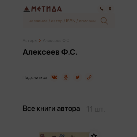
Самара
Авторы
Алексеев Ф.С.
Алексеев Ф.С.
Поделиться
Все книги автора
11 шт.