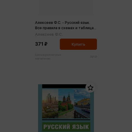
Алексеев Ф.С. - Русский язык.
Все правила в схемах и таблицах
(м,мини)
Алексеев Ф.С.
371 ₽
Купить
Цена в розничных
391 ₽
магазинах: