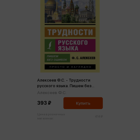
Алексеев Ф.С. - Трудности
русского языка. Пишем без
ошибок (м,мини)
Алексеев Ф.С.
393 ₽
Купить
Цена в розничных
414 ₽
магазинах: