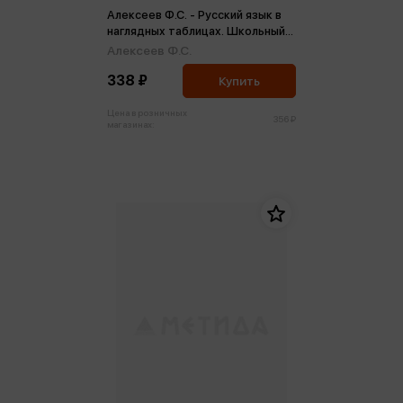
Алексеев Ф.С. - Русский язык в
наглядных таблицах. Школьный
курс 5-11 классы (м)
Алексеев Ф.С.
338 ₽
Купить
Цена в розничных
356 ₽
магазинах: