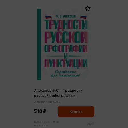
Алексеев Ф.С. - Трудности
русской орфографии и
пунктуации. Справочник для
Алексеев Ф.С.
школьников
518 ₽
Купить
Цена в розничных
545 ₽
магазинах: