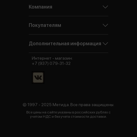
Компания
Покупателям
Дополнительная информация
Интернет - магазин:
+7 (937) 079-31-32
© 1997 - 2025 Метида. Все права защищены.
Все цены на сайте указаны в российских рублях с
учетом НДС и без учета стоимости доставки.