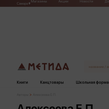
Магазины
Акции
Новости
До
Самара
Книги
Канцтовары
Школьная форма
Авторы
Алексеева Е.П.
Жанры
Подбор
Бумажная продукция
Галстуки, банты
Алексеева Е.П.
Глобусы
Для девочек