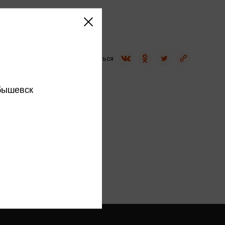
Сувениры
Фототовары
Поделиться
бышевск