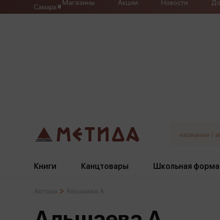
Магазины
Акции
Новости
До
Самара
Книги
Канцтовары
Школьная форма
Авторы
Альшаева А.
Жанры
Подбор
Бумажная продукция
Галстуки, банты
Альшаева А.
Глобусы
Для девочек