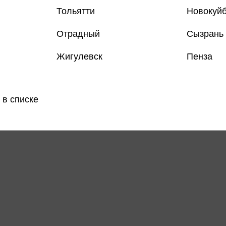
Тольятти
Новокуй
Отрадный
Сызрань
Жигулевск
Пенза
ерх!. Литературный
стер
а А.
Купить
 в списке
озничных
912 ₽
: