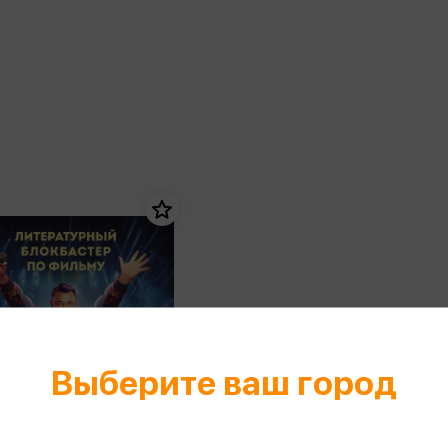
еры
Эксмо
Игрушки для малышей
Питер
рма
Мальчики
ое
АСТ
ые изделия
Настольные и развивающие игры
Азбука
Спорт и активный отдых
Росмэн
Творчество
кальное
дложение от
иды
Выберите ваш город