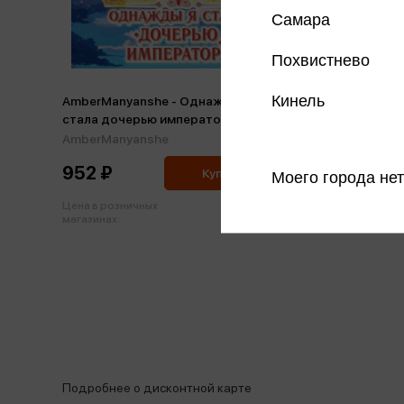
Самара
Похвистнево
Кинель
AmberManyanshe - Однажды я
стала дочерью императора. Том 1
AmberManyanshe
952 ₽
Купить
Моего города нет
Цена в розничных
1 002 ₽
магазинах:
Подробнее о дисконтной карте