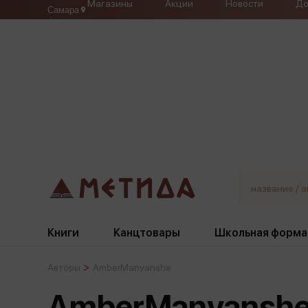
Магазины
Акции
Новости
До
Самара
Книги
Канцтовары
Школьная форма
Авторы
AmberManyanshe
Жанры
Подбор
Бумажная продукция
Галстуки, банты
AmberManyansh
Глобусы
Для девочек