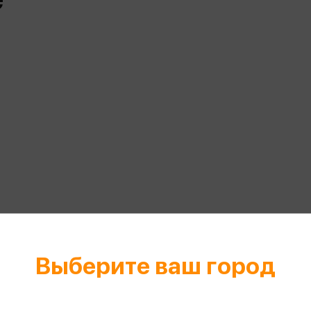
еры
Эксмо
Игрушки для малышей
Питер
рма
Мальчики
ое
АСТ
ые изделия
Настольные и развивающие игры
Азбука
Спорт и активный отдых
Росмэн
Творчество
кальное
дложение от
иды
Выберите ваш город