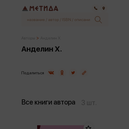
Самара
Авторы
Анделин Х.
Анделин Х.
Поделиться
Все книги автора
3 шт.