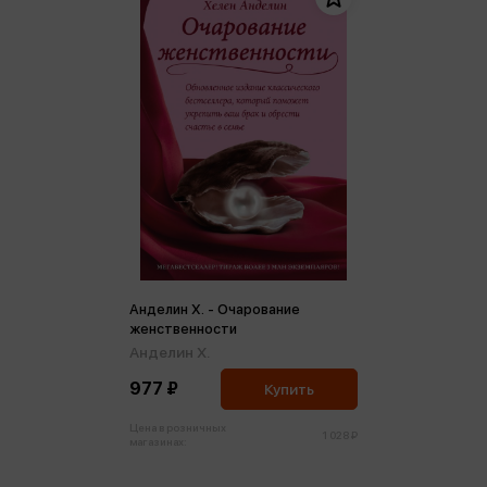
Анделин Х. - Очарование
женственности
Анделин Х.
977 ₽
Купить
Цена в розничных
1 028 ₽
магазинах: