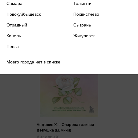
Цена в розничных
Самара
Тольятти
536 ₽
магазинах:
Новокуйбышевск
Похвистнево
Отрадный
Сызрань
Кинель
Жигулевск
Пенза
Моего города нет в списке
Анделин Х. - Очаровательная
девушка (м, мини)
Анделин Х.