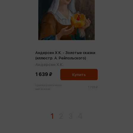
Андерсен Х.К. - Золотые сказки
(иллюстр. А. Рейпольского)
Андерсен Х.К.
1 639 ₽
Купить
Цена в розничных
1 725 ₽
магазинах:
1
2
3
4