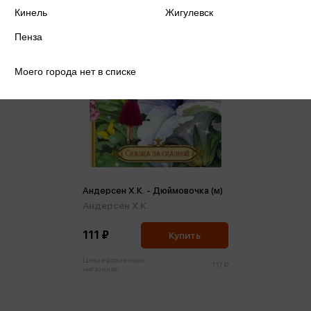
Кинель
Жигулевск
Пенза
Моего города нет в списке
Андерсен Х.К. - Дюймовочка (м)
Андерсен Х.К.
111 ₽
Купить
Цена в розничных
117 ₽
магазинах: