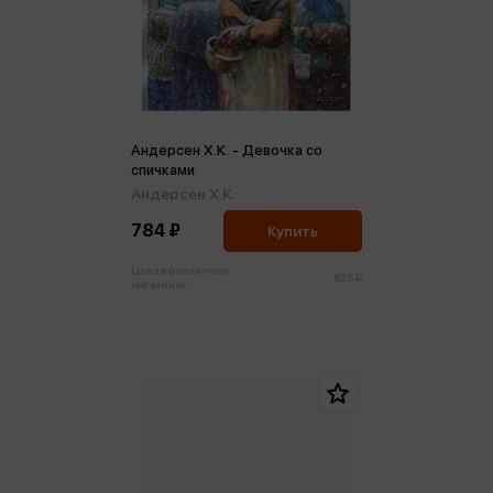
Андерсен Х.К. - Девочка со
спичками
Андерсен Х.К.
784 ₽
Купить
Цена в розничных
825 ₽
магазинах: