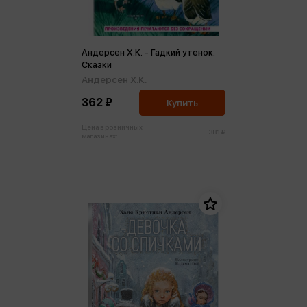
Андерсен Х.К. - Гадкий утенок.
Сказки
Андерсен Х.К.
362 ₽
Купить
Цена в розничных
381 ₽
магазинах: