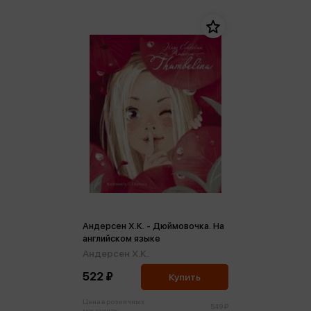
Андерсен Х.К. - Дюймовочка. На
английском языке
Андерсен Х.К.
522 ₽
Купить
Цена в розничных
549 ₽
магазинах: