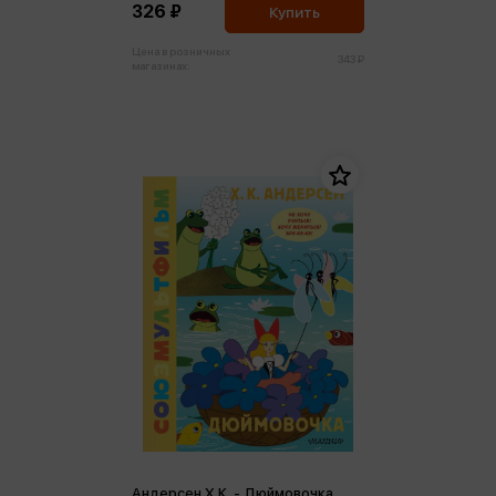
326 ₽
Купить
Цена в розничных
343 ₽
магазинах:
Андерсен Х.К. - Дюймовочка.