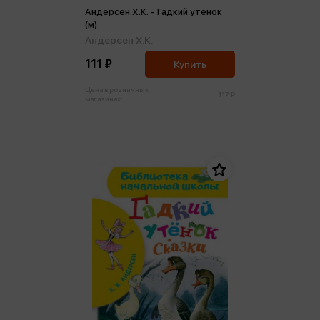
Андерсен Х.К. - Гадкий утенок
(м)
Андерсен Х.К.
111 ₽
Купить
Цена в розничных
117 ₽
магазинах: