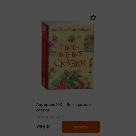
Андерсен Х.К. - Все-все-все
сказки
Андерсен Х.К.
765 ₽
Купить