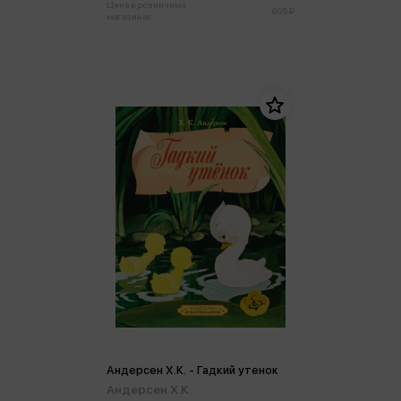
Цена в розничных
805 ₽
магазинах:
Андерсен Х.К. - Гадкий утенок
Андерсен Х.К.