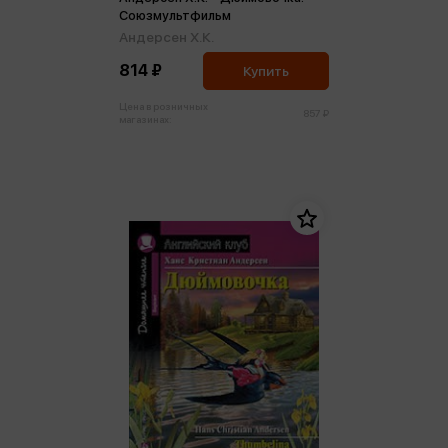
Союзмультфильм
Андерсен Х.К.
814 ₽
Купить
Цена в розничных
857 ₽
магазинах: