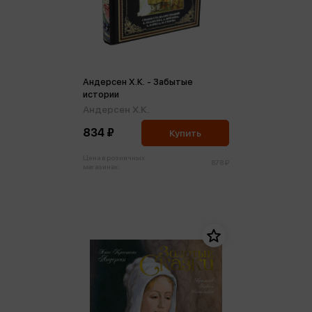
Андерсен Х.К. - Забытые
истории
Андерсен Х.К.
834 ₽
Купить
Цена в розничных
878 ₽
магазинах: