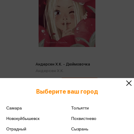
Андерсен Х.К. - Дюймовочка
Андерсен Х.К.
450 ₽
Купить
Выберите ваш город
Цена в розничных
474 ₽
магазинах:
Самара
Тольятти
Новокуйбышевск
Похвистнево
Отрадный
Сызрань