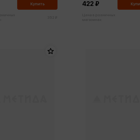
422 ₽
Купить
Куп
озничных
Цена в розничных
352 ₽
:
магазинах: