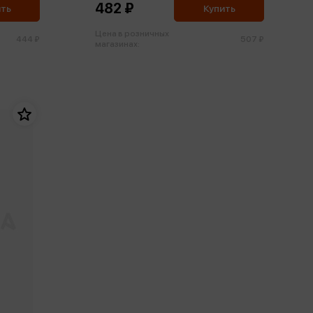
482 ₽
ить
Купить
Цена в розничных
444 ₽
507 ₽
магазинах: