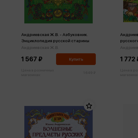
Андриевская Ж.В. - Азбуковник.
Андриевс
Энциклопедия русской старины
русског
русског
Андриевская Ж.В.
Андриев
1 567 ₽
1 772 
Купить
Цена в розничных
Цена в р
1 649 ₽
магазинах:
магазинах