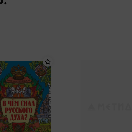
еры
Эксмо
Игрушки для малышей
Питер
рма
Мальчики
ое
АСТ
ые изделия
Настольные и развивающие игры
Азбука
Спорт и активный отдых
Росмэн
Творчество
кальное
дложение от
иды