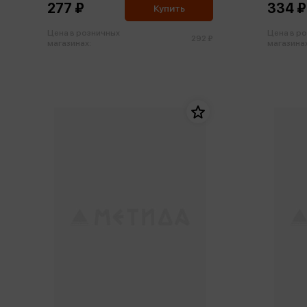
277 ₽
334 ₽
Купить
Цена в розничных
Цена в р
292 ₽
магазинах:
магазинах