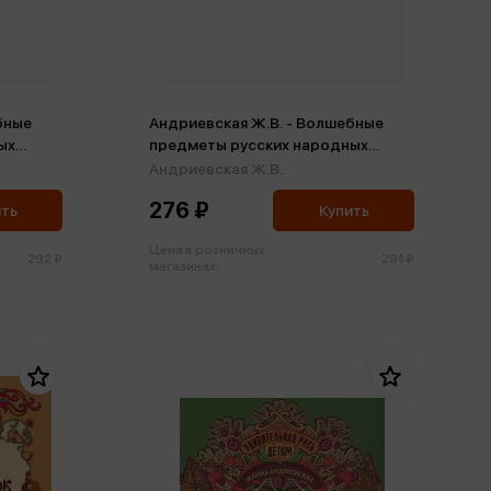
бные
Андриевская Ж.В. - Волшебные
ых
предметы русских народных
аскраска
сказок. Познавательная раскраска
Андриевская Ж.В.
для детей (м)
276 ₽
ить
Купить
Цена в розничных
292 ₽
291 ₽
магазинах: