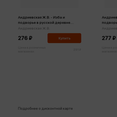
Андриевская Ж.В. - Изба и
Андриевс
подворье в русской деревне.
подворь
Познавательная раскраска для
Познава
Андриевская Ж.В.
Андриев
детей (м)
детей (м
276 ₽
277 ₽
Купить
Цена в розничных
Цена в р
291 ₽
магазинах:
магазинах
Подробнее о дисконтной карте