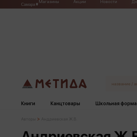
Магазины
Акции
Новости
До
Самара
Книги
Канцтовары
Школьная форма
Авторы
Андриевская Ж.В.
Жанры
Подбор
Бумажная продукция
Галстуки, банты
Андриевская Ж.В
Глобусы
Для девочек