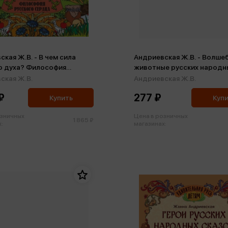
кая Ж.В. - В чем сила
Андриевская Ж.В. - Волше
о духа? Философия
животные русских народн
о сердца
сказок. Познавательная р
ская Ж.В.
Андриевская Ж.В.
для детей (м)
₽
277 ₽
Купить
Куп
озничных
Цена в розничных
1 865 ₽
:
магазинах: