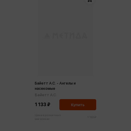
Байетт А.С. - Ангелы и
насекомые
Байетт А.С.
1 133 ₽
Купить
Цена в розничных
1 193 ₽
магазинах: