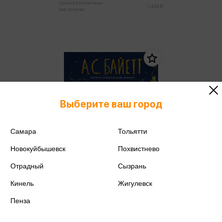
Цена в розничных
1 434 ₽
магазинах:
Выберите ваш город
Самара
Тольятти
Новокуйбышевск
Похвистнево
Отрадный
Сызрань
Кинель
Жигулевск
Пенза
Байетт А.С. - Живая вещь
(м,мини)
Байетт А.С.