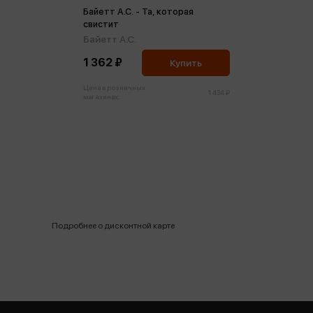
Байетт А.С. - Та, которая
свистит
Байетт А.С.
1 362 ₽
Купить
Цена в розничных
1 434 ₽
магазинах:
Подробнее о дисконтной карте