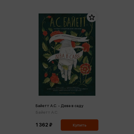
Байетт А.С. - Дева в саду
Байетт А.С.
1 362 ₽
Купить