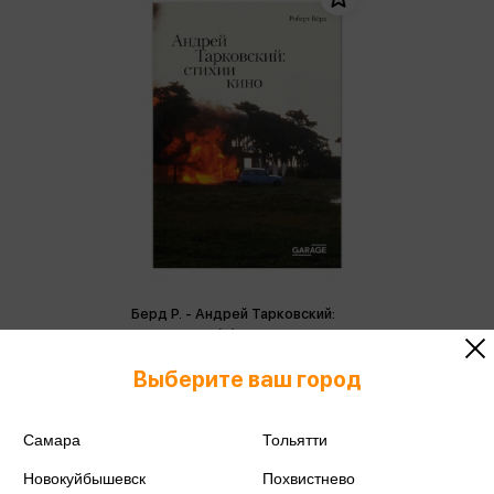
Берд Р. - Андрей Тарковский:
стихии кино (м)
Берд Р.
Выберите ваш город
1 073 ₽
Купить
Цена в розничных
Самара
Тольятти
1 129 ₽
магазинах:
Новокуйбышевск
Похвистнево