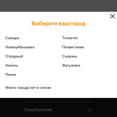
Подробнее о дисконтной карте
Выберите ваш город
Самара
Тольятти
Новокуйбышевск
Похвистнево
Отрадный
Сызрань
Кинель
Жигулевск
Пенза
Моего города нет в списке
Компания
Покупателям