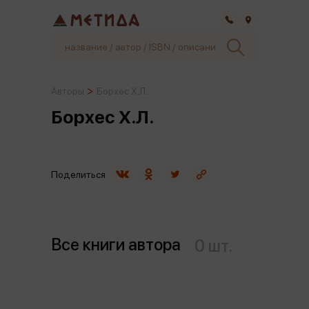
Самара
Авторы
Борхес Х.Л.
Борхес Х.Л.
Поделиться
Все книги автора
0 шт.