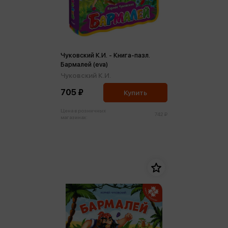
Чуковский К.И. - Книга-пазл.
Бармалей (eva)
Чуковский К.И.
705 ₽
Купить
Цена в розничных
742 ₽
магазинах: