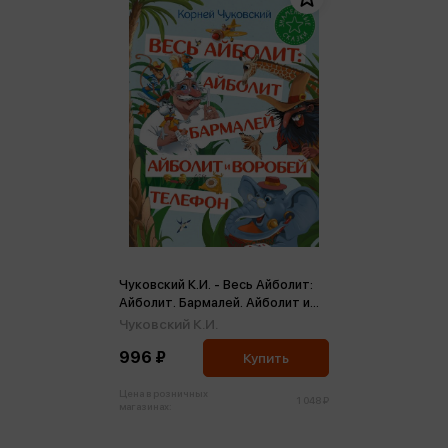
Чуковский К.И. - Весь Айболит:
Айболит. Бармалей. Айболит и
воробей. Телефон
Чуковский К.И.
996 ₽
Купить
Цена в розничных
1 048 ₽
магазинах: