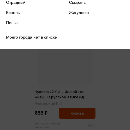
Отрадный
Сызрань
Кинель
Жигулевск
Пенза
Моего города нет в списке
Чуковский К.И. - Живой как
жизнь. О русском языке (м)
Чуковский К.И.
655 ₽
Купить
Цена в розничных
689 ₽
магазинах: