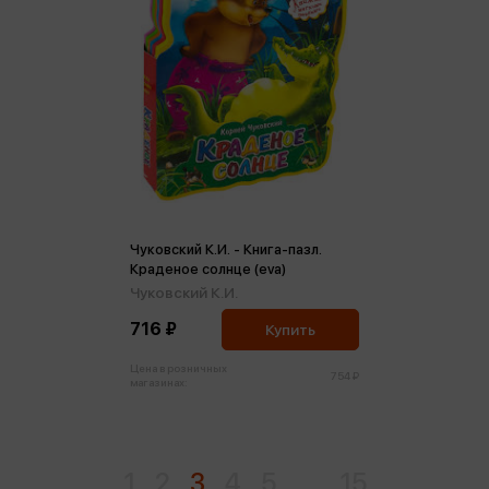
Чуковский К.И. - Книга-пазл.
Краденое солнце (eva)
Чуковский К.И.
716 ₽
Купить
Цена в розничных
754 ₽
магазинах:
1
2
3
4
5
...
15