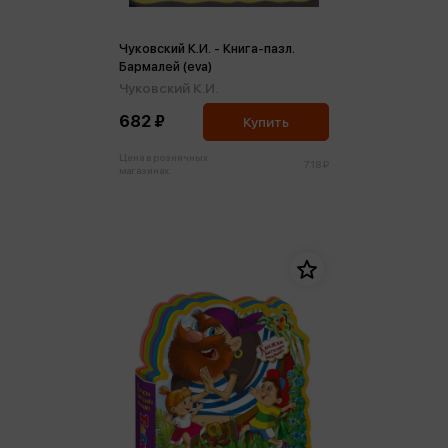
Чуковский К.И. - Книга-пазл.
Бармалей (eva)
Чуковский К.И.
682 ₽
Купить
Цена в розничных
718 ₽
магазинах: