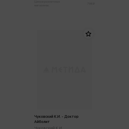
Цена в розничных
796 ₽
магазинах:
Чуковский К.И. - Доктор
Айболит
Чуковский К.И.