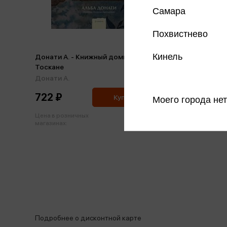
Самара
Похвистнево
Кинель
Донати А. - Книжный домик в
Тоскане
Донати А.
722 ₽
Купить
Моего города нет
Цена в розничных
760 ₽
магазинах:
Подробнее о дисконтной карте