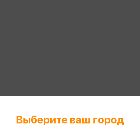
еры
Эксмо
Игрушки для малышей
Питер
рма
Мальчики
ое
АСТ
ые изделия
Настольные и развивающие игры
Азбука
Спорт и активный отдых
Росмэн
Творчество
кальное
дложение от
иды
Выберите ваш город