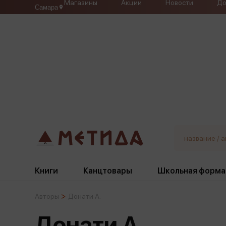
Магазины
Акции
Новости
До
Самара
Книги
Канцтовары
Школьная форма
Авторы
Донати А.
Жанры
Подбор
Бумажная продукция
Галстуки, банты
Донати А.
Глобусы
Для девочек