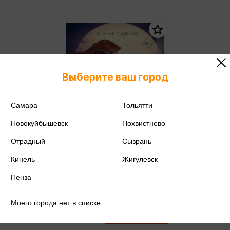
Выберите ваш город
Самара
Тольятти
Новокуйбышевск
Похвистнево
Отрадный
Сызрань
Кинель
Жигулевск
Пенза
Джеймс Л. - Неукротимая
Джеймс Л.
Моего города нет в списке
722 ₽
Купить