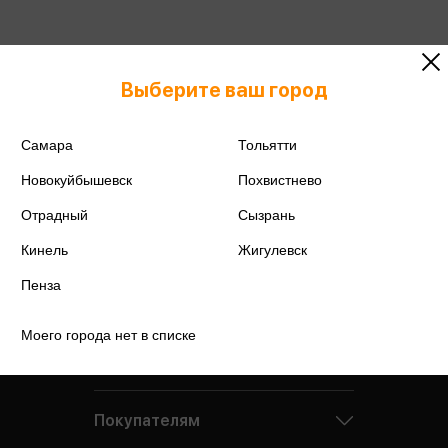
Подробнее о дисконтной карте
Выберите ваш город
Самара
Тольятти
Новокуйбышевск
Похвистнево
Отрадный
Сызрань
Кинель
Жигулевск
Пенза
Моего города нет в списке
Компания
Покупателям