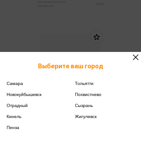
Цена в розничных
101 ₽
магазинах:
Выберите ваш город
Самара
Тольятти
Новокуйбышевск
Похвистнево
Отрадный
Сызрань
Кинель
Жигулевск
Пенза
Эшенден Дж. - Обещанная
любовь (м,мини)
Эшенден Дж.