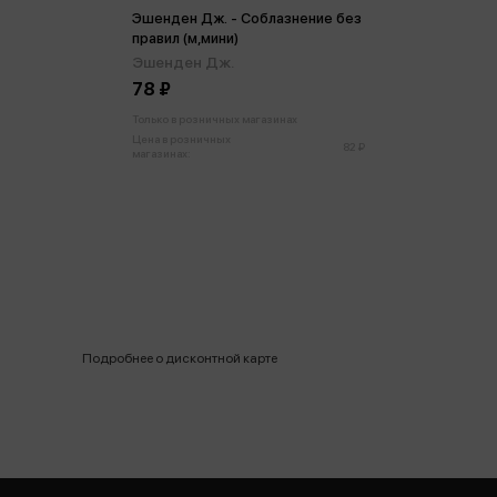
Эшенден Дж. - Соблазнение без
правил (м,мини)
Эшенден Дж.
78 ₽
Только в розничных магазинах
Цена в розничных
82 ₽
магазинах:
Подробнее о дисконтной карте