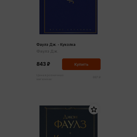
Фаулз Дж. - Куколка
Фаулз Дж.
843 ₽
Купить
Цена в розничных
887 ₽
магазинах: