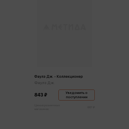
Фаулз Дж. - Коллекционер
Фаулз Дж.
Уведомить о
843 ₽
поступлении
Цена в розничных
887 ₽
магазинах: