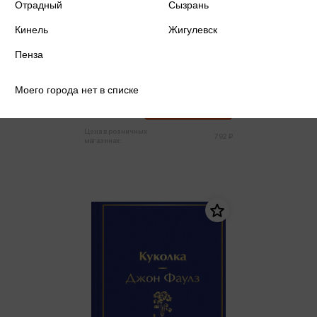
Отрадный
Сызрань
Кинель
Жигулевск
Пенза
Фаулз Дж. - Коллекционер (м)
Фаулз Дж.
Моего города нет в списке
752 ₽
Купить
Цена в розничных
792 ₽
магазинах: