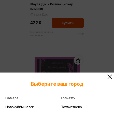
Фаулз Дж. - Коллекционер
(м,мини)
Фаулз Дж.
422 ₽
Купить
Цена в розничных
444 ₽
магазинах:
Выберите ваш город
Самара
Тольятти
Новокуйбышевск
Похвистнево