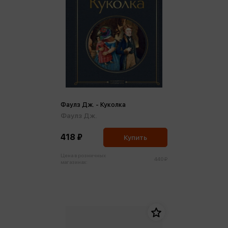
Фаулз Дж. - Куколка
Фаулз Дж.
418 ₽
Купить
Цена в розничных
440 ₽
магазинах: