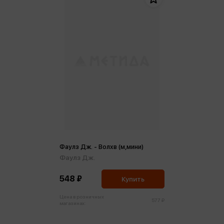
Фаулз Дж. - Волхв (м,мини)
Фаулз Дж.
548 ₽
Купить
Цена в розничных
577 ₽
магазинах: