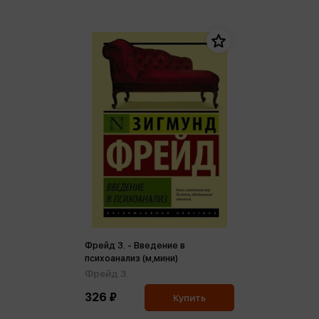
Фрейд З. - Введение в
психоанализ (м,мини)
Фрейд З.
326 ₽
Купить