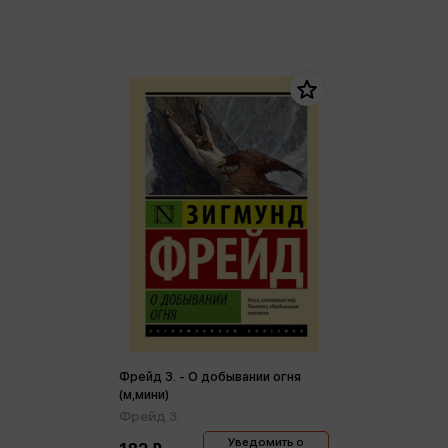
Фрейд З. - О добывании огня
(м,мини)
Фрейд З.
Уведомить о