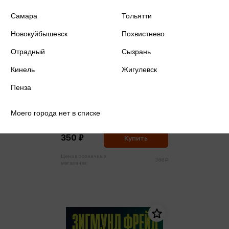
Самара
Тольятти
Новокуйбышевск
Похвистнево
Отрадный
Сызрань
Кинель
Жигулевск
Пенза
Фрейд З. - Психопатология
обыденной жизни. О сновидении
Моего города нет в списке
(м,мини)
Фрейд З.
350 ₽
Купить
Цена в розничных
368 ₽
магазинах: