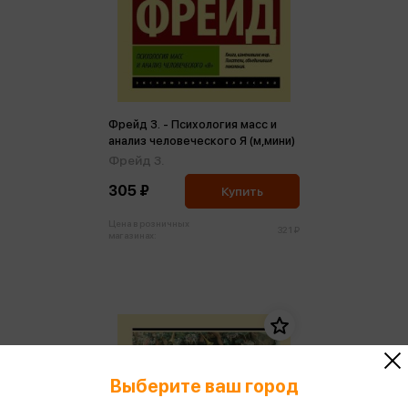
Фрейд З. - Психология масс и
анализ человеческого Я (м,мини)
Фрейд З.
305 ₽
Купить
Цена в розничных
321 ₽
магазинах:
Выберите ваш город