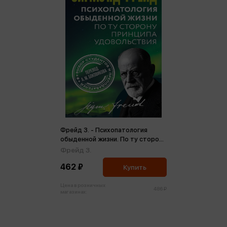
Фрейд З. - Психопатология
обыденной жизни. По ту сторону
принципа удовольствия (м)
Фрейд З.
462 ₽
Купить
Цена в розничных
486 ₽
магазинах: