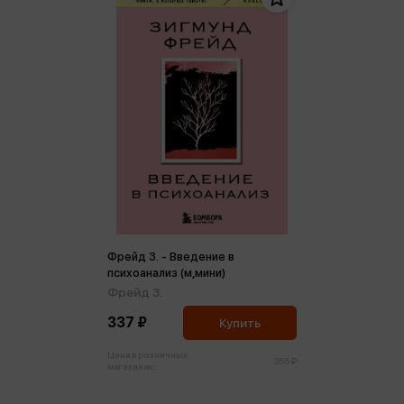
Фрейд З. - Введение в
психоанализ (м,мини)
Фрейд З.
337 ₽
Купить
Цена в розничных
355 ₽
магазинах: