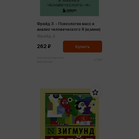
Фрейд З. - Психология масс и
анализ человеческого Я (м,мини)
Фрейд З.
262 ₽
Купить
Цена в розничных
276 ₽
магазинах: