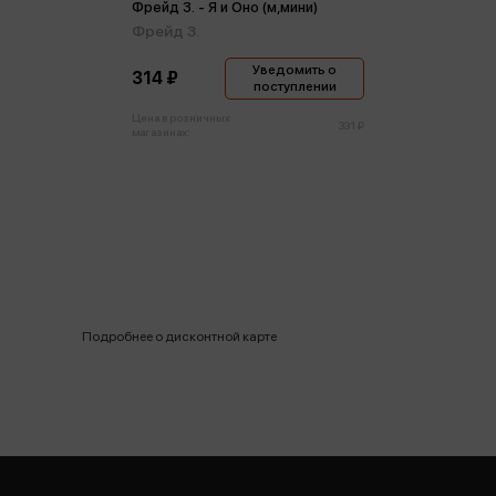
Фрейд З. - Я и Оно (м,мини)
Фрейд З.
Уведомить о
314 ₽
поступлении
Цена в розничных
331 ₽
магазинах:
Подробнее о дисконтной карте