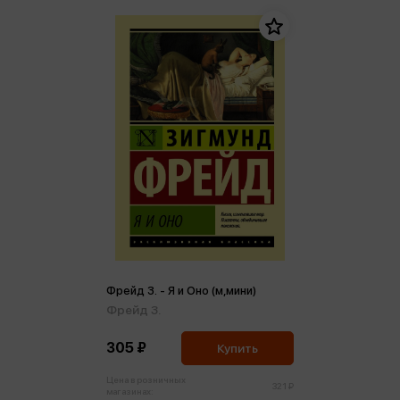
Фрейд З. - Я и Оно (м,мини)
Фрейд З.
305 ₽
Купить
Цена в розничных
321 ₽
магазинах: