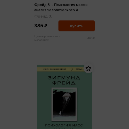
Фрейд З. - Психология масс и
анализ человеческого Я
Фрейд З.
385 ₽
Купить
Цена в розничных
405 ₽
магазинах: