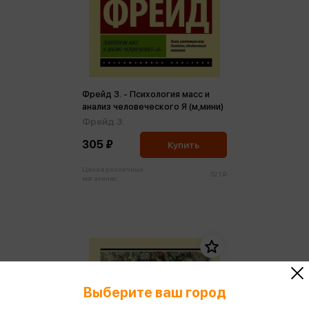
Фрейд З. - Психология масс и
анализ человеческого Я (м,мини)
Фрейд З.
305 ₽
Купить
Цена в розничных
321 ₽
магазинах:
Выберите ваш город