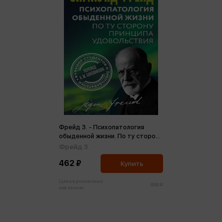
Фрейд З. - Психопатология
обыденной жизни. По ту сторону
принципа удовольствия (м)
Фрейд З.
462 ₽
Купить
Цена в розничных
486 ₽
магазинах: