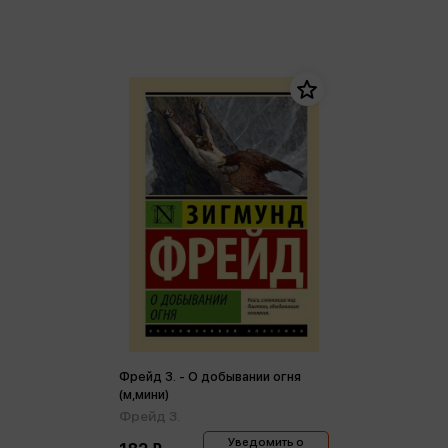
Фрейд З. - О добывании огня
(м,мини)
Фрейд З.
Уведомить о