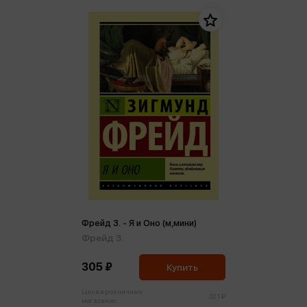
Фрейд З. - Я и Оно (м,мини)
Фрейд З.
305 ₽
Купить
Цена в розничных
321 ₽
магазинах: