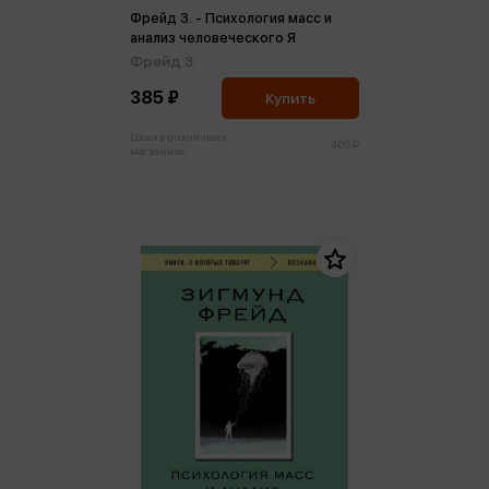
Фрейд З. - Психология масс и
анализ человеческого Я
Фрейд З.
385 ₽
Купить
Цена в розничных
405 ₽
магазинах: