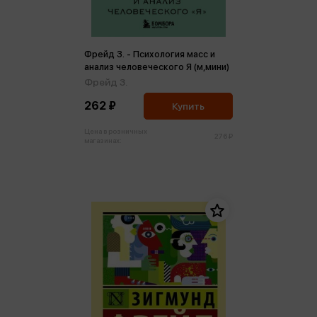
Фрейд З. - Психология масс и
анализ человеческого Я (м,мини)
Фрейд З.
262 ₽
Купить
Цена в розничных
276 ₽
магазинах: