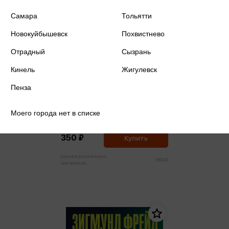
Самара
Тольятти
Новокуйбышевск
Похвистнево
Отрадный
Сызрань
Кинель
Жигулевск
Пенза
Фрейд З. - Психопатология
обыденной жизни. О сновидении
Моего города нет в списке
(м,мини)
Фрейд З.
350 ₽
Купить
Цена в розничных
368 ₽
магазинах: