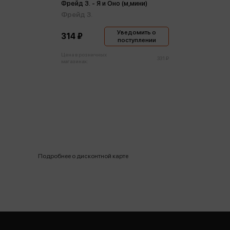
Фрейд З. - Я и Оно (м,мини)
Фрейд З.
Уведомить о
314 ₽
поступлении
Цена в розничных
331 ₽
магазинах:
Подробнее о дисконтной карте