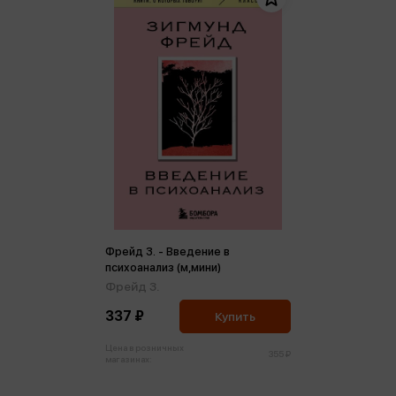
Фрейд З. - Введение в
психоанализ (м,мини)
Фрейд З.
337 ₽
Купить
Цена в розничных
355 ₽
магазинах: