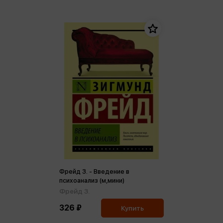
Фрейд З. - Введение в
психоанализ (м,мини)
Фрейд З.
326 ₽
Купить