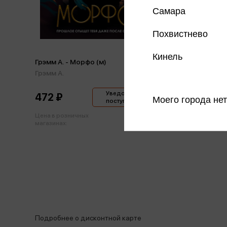
Самара
Похвистнево
Кинель
Грэмм А. - Морфо (м)
Грэмм А.
Уведомить о
472 ₽
Моего города нет
поступлении
Цена в розничных
497 ₽
магазинах:
Подробнее о дисконтной карте