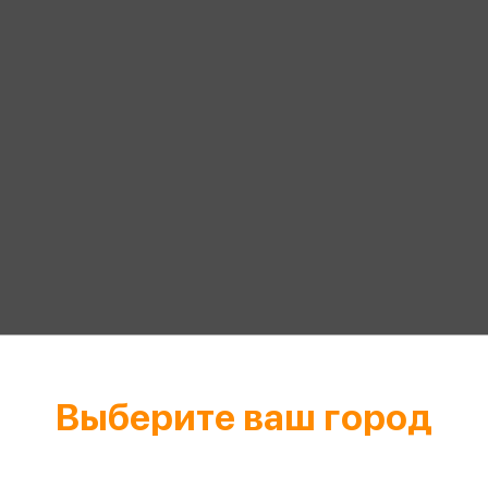
еры
Эксмо
Игрушки для малышей
Питер
рма
Мальчики
ое
АСТ
ые изделия
Настольные и развивающие игры
Азбука
Спорт и активный отдых
Росмэн
Творчество
кальное
дложение от
иды
Выберите ваш город