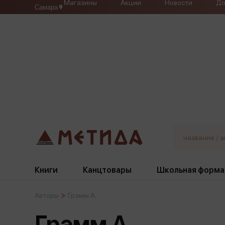
Магазины
Акции
Новости
До
Самара
Книги
Канцтовары
Школьная форма
Авторы
Грэмм А.
Жанры
Подбор
Бумажная продукция
Галстуки, банты
Грэмм А.
Глобусы
Для девочек