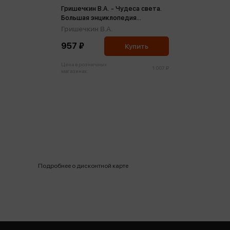
Гришечкин В.А. - Чудеса света.
Большая энциклопедия
школьника
Гришечкин В.А.
957 ₽
Купить
Цена в розничных
1 007 ₽
магазинах:
Подробнее о дисконтной карте