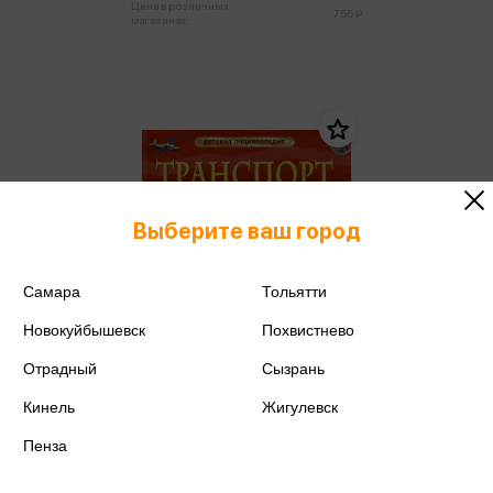
Цена в розничных
755 ₽
магазинах:
Выберите ваш город
Самара
Тольятти
Новокуйбышевск
Похвистнево
Отрадный
Сызрань
Кинель
Жигулевск
Пенза
Гришечкин В.А. - Транспорт.
Детская энциклопедия
Гришечкин В.А.