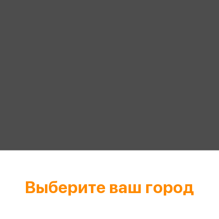
еры
Эксмо
Игрушки для малышей
Питер
рма
Мальчики
ое
АСТ
ые изделия
Настольные и развивающие игры
Азбука
Спорт и активный отдых
Росмэн
Творчество
кальное
дложение от
иды
Выберите ваш город