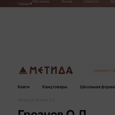
Магазины
Акции
Новости
До
Самара
Книги
Канцтовары
Школьная форма
Авторы
Грознов О.Д.
Жанры
Подбор
Бумажная продукция
Галстуки, банты
Грознов О.Д.
Глобусы
Для девочек