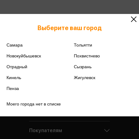
Подробнее о дисконтной карте
Выберите ваш город
Самара
Тольятти
Новокуйбышевск
Похвистнево
Отрадный
Сызрань
Кинель
Жигулевск
Пенза
Моего города нет в списке
Компания
Покупателям