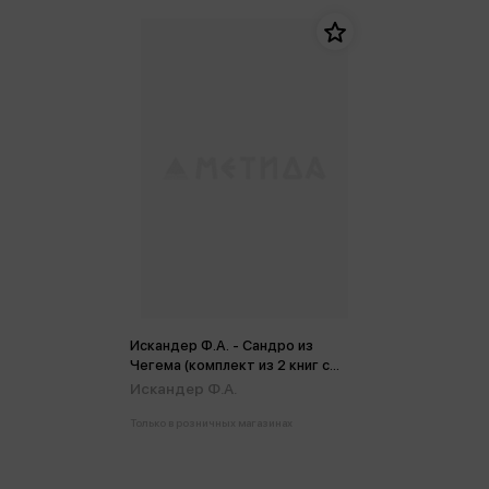
Искандер Ф.А. - Сандро из
Чегема (комплект из 2 книг с
крупным шрифтом)
Искандер Ф.А.
Только в розничных магазинах