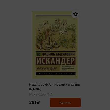
Искандер Ф.А. - Кролики и удавы
(м,мини)
Искандер Ф.А.
281 ₽
Купить