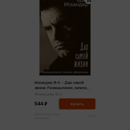
Искандер Ф.А. - Дар самой
жизни. Размышления, записи,
афоризмы (м,мини)
Искандер Ф.А.
544 ₽
Купить
Цена в розничных
573 ₽
магазинах: