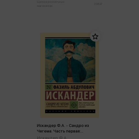
Цена в розничных
296 ₽
магазинах:
Искандер Ф.А. - Сандро из
Чегема. Часть первая:
романтическая (м,мини)
Искандер Ф.А.