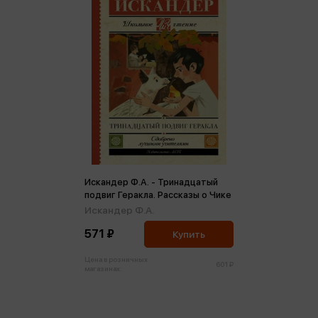
Искандер Ф.А. - Тринадцатый
подвиг Геракла. Рассказы о Чике
Искандер Ф.А.
571 ₽
Купить
Цена в розничных
601 ₽
магазинах: