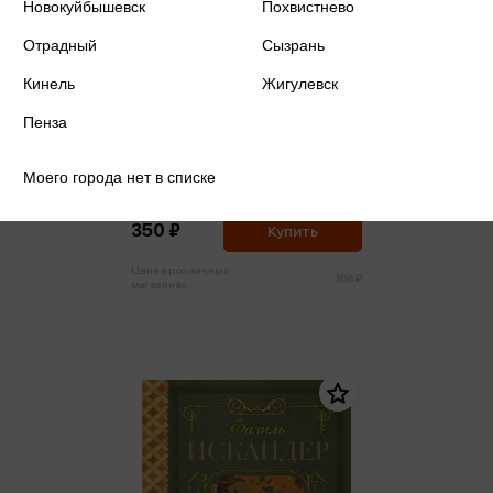
Новокуйбышевск
Похвистнево
Отрадный
Сызрань
Кинель
Жигулевск
Пенза
Искандер Ф.А. - Тринадцатый
подвиг Геракла (м,мини)
Моего города нет в списке
Искандер Ф.А.
350 ₽
Купить
Цена в розничных
368 ₽
магазинах: