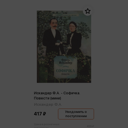
Искандер Ф.А. - Софичка.
Повести (мини)
Искандер Ф.А.
Уведомить о
417 ₽
поступлении
Цена в розничных
439 ₽
магазинах: