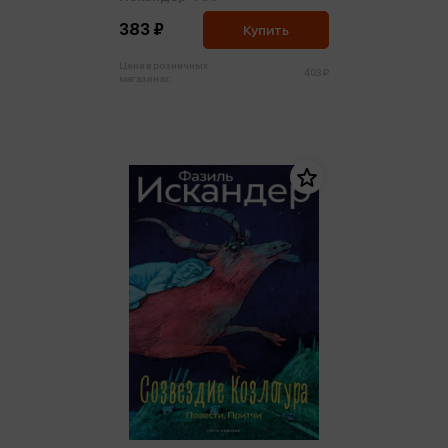
383 ₽
Купить
Цена в розничных
403 ₽
магазинах: