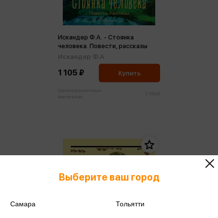
Искандер Ф.А. - Стоянка
человека. Повести, рассказы
Искандер Ф.А.
1 105 ₽
Купить
Цена в розничных
1 163 ₽
магазинах:
Выберите ваш город
Самара
Тольятти