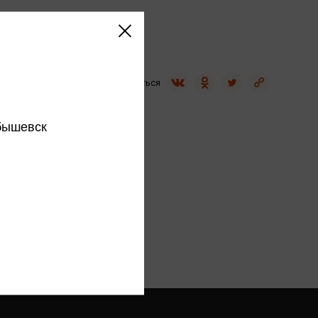
Сувениры
Фототовары
Поделиться
бышевск