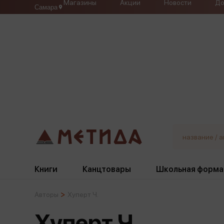
Магазины
Акции
Новости
До
Самара
Книги
Канцтовары
Школьная форма
Авторы
Хуперт Ч.
Жанры
Подбор
Бумажная продукция
Галстуки, банты
Хуперт Ч.
Глобусы
Для девочек