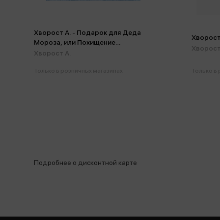
Хворост А. - Подарок для Деда
Хворост 
Мороза, или Похищение
Хворост
новогодней елки
Хворост А.
Только в розничных магазинах
Только в
Подробнее о дисконтной карте