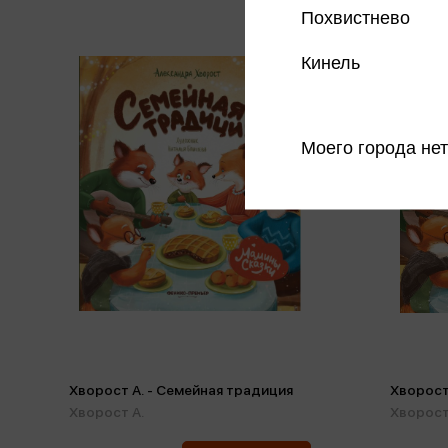
Похвистнево
Кинель
Моего города нет
Хворост А. - Семейная традиция
Хворост
Хворост А.
Хворост