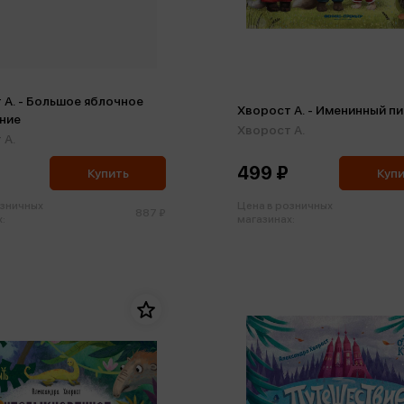
 А. - Большое яблочное
Хворост А. - Именинный п
ние
Хворост А.
 А.
499 ₽
Купить
Куп
озничных
Цена в розничных
887 ₽
:
магазинах: