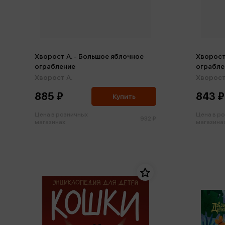
Хворост А. - Большое яблочное
Хворост
ограбление
ограбле
Хворост А.
Хворост
885 ₽
843 ₽
Купить
Цена в розничных
Цена в р
932 ₽
магазинах:
магазинах