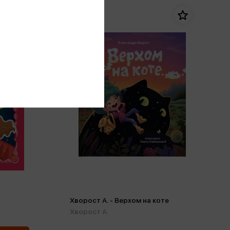
Хворост А. - Верхом на коте
Хворост А.