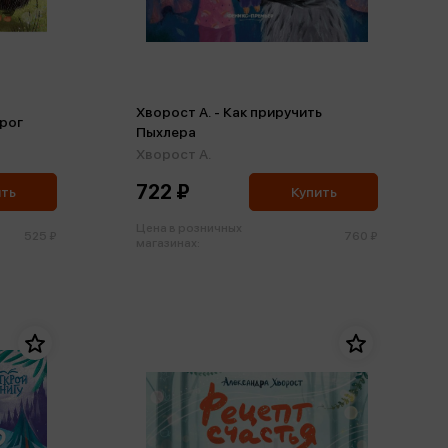
Хворост А. - Как приручить
ирог
Пыхлера
Хворост А.
722 ₽
ить
Купить
Цена в розничных
525 ₽
760 ₽
магазинах: