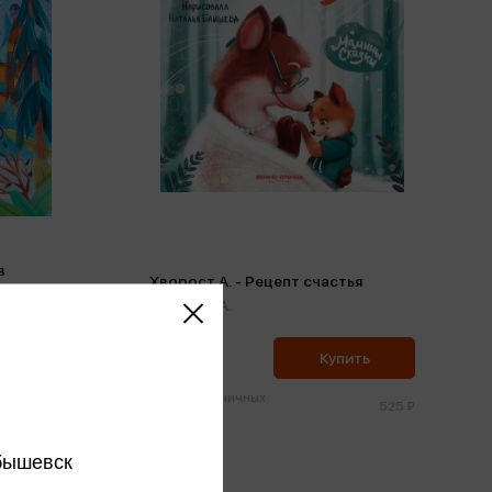
в
Хворост А. - Рецепт счастья
Хворост А.
499 ₽
ить
Купить
Цена в розничных
951 ₽
525 ₽
магазинах:
бышевск