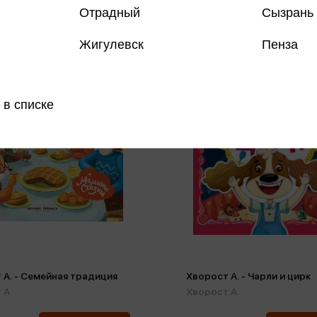
Отрадный
Сызрань
Жигулевск
Пенза
 в списке
 А. - Семейная традиция
Хворост А. - Чарли и цирк
 А.
Хворост А.