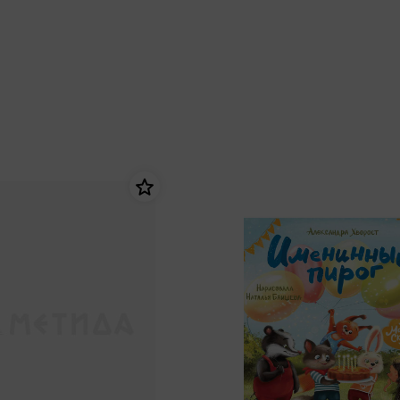
еры
Эксмо
Игрушки для малышей
Питер
рма
Мальчики
ое
АСТ
ые изделия
Настольные и развивающие игры
Азбука
Спорт и активный отдых
Росмэн
Творчество
кальное
дложение от
иды