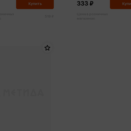
333 ₽
Купить
Куп
озничных
Цена в розничных
518 ₽
:
магазинах: