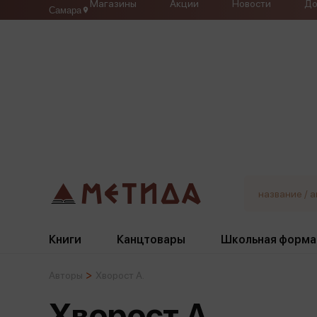
Магазины
Акции
Новости
До
Самара
Книги
Канцтовары
Школьная форма
Авторы
Хворост А.
Жанры
Подбор
Бумажная продукция
Галстуки, банты
Хворост А.
Глобусы
Для девочек