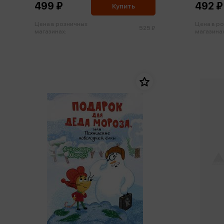
499 ₽
492 ₽
Купить
Цена в розничных
Цена в р
525 ₽
магазинах:
магазинах