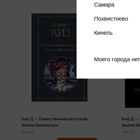
Самара
Похвистнево
Кинель
Моего города нет
Киз Д. - Таинственная история
Киз Д. -
Билли Миллигана
Билли М
Киз Д.
Киз Д.