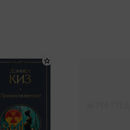
еры
Эксмо
Игрушки для малышей
Питер
рма
Мальчики
ое
АСТ
ые изделия
Настольные и развивающие игры
Азбука
Спорт и активный отдых
Росмэн
Творчество
кальное
дложение от
иды