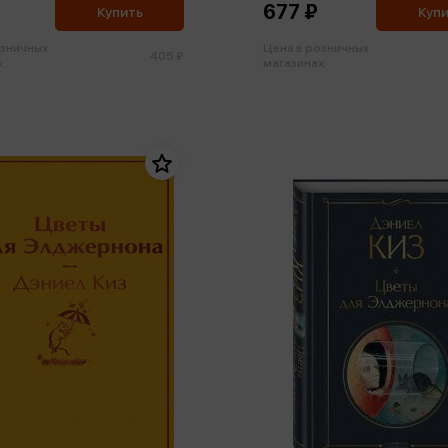
677 ₽
Купить
Куп
озничных
Цена в розничных
405 ₽
:
магазинах: