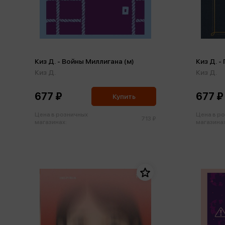
Киз Д. - Войны Миллигана (м)
Киз Д. 
Киз Д.
Киз Д.
677 ₽
677 ₽
Купить
Цена в розничных
Цена в р
713 ₽
магазинах:
магазинах