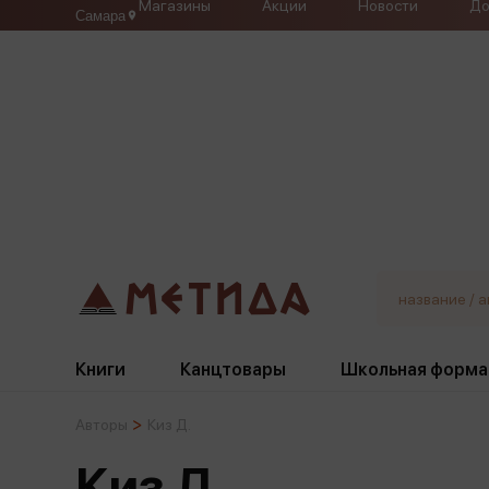
Магазины
Акции
Новости
До
Самара
Книги
Канцтовары
Школьная форма
Авторы
Киз Д.
Жанры
Подбор
Бумажная продукция
Галстуки, банты
Киз Д.
Глобусы
Для девочек