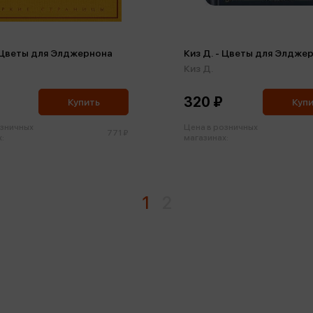
- Цветы для Элджернона
Киз Д. - Цветы для Элдже
Киз Д.
320 ₽
Купить
Куп
озничных
Цена в розничных
771 ₽
:
магазинах:
1
2