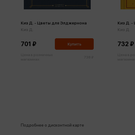
Киз Д. - Цветы для Элджернона
Киз Д. 
Киз Д.
Киз Д.
701 ₽
732 ₽
Купить
Цена в розничных
Цена в р
738 ₽
магазинах:
магазинах
Подробнее о дисконтной карте