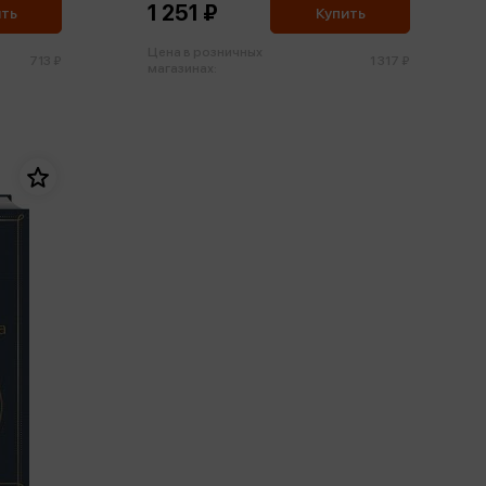
1 251 ₽
ить
Купить
Цена в розничных
713 ₽
1 317 ₽
магазинах: