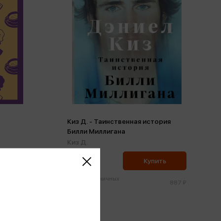
Киз Д. - Таинственная история
Билли Миллигана
Киз Д.
843 ₽
ить
Купить
Цена в розничных
769 ₽
887 ₽
магазинах: