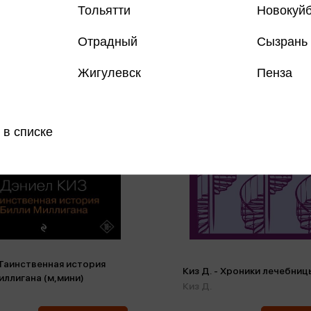
Тольятти
Новокуй
Отрадный
Сызрань
Жигулевск
Пенза
 в списке
 Таинственная история
Киз Д. - Хроники лечебниц
иллигана (м,мини)
Киз Д.