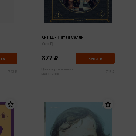
Киз Д. - Пятая Салли
Киз Д.
677 ₽
ить
Купить
Цена в розничных
713 ₽
713 ₽
магазинах: