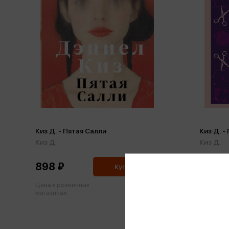
Киз Д. - Пятая Салли
Киз Д. -
Киз Д.
Киз Д.
898 ₽
1 032
Купить
Цена в розничных
Цена в р
945 ₽
магазинах:
магазинах