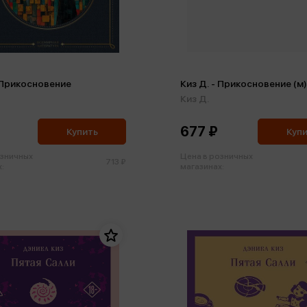
- Прикосновение
Киз Д. - Прикосновение (м)
Киз Д.
677 ₽
Купить
Куп
озничных
Цена в розничных
713 ₽
:
магазинах: