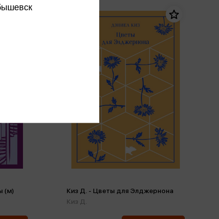
бышевск
ы (м)
Киз Д. - Цветы для Элджернона
Киз Д.