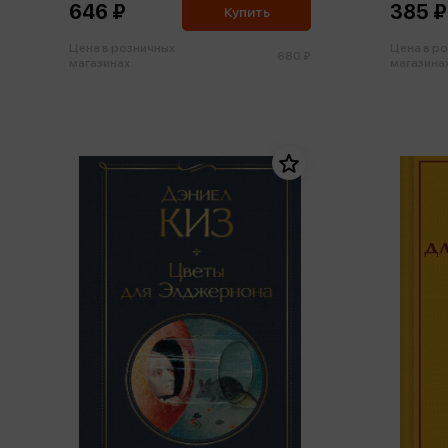
646 ₽
385 ₽
Купить
Цена в розничных
Цена в р
680 ₽
магазинах:
магазинах