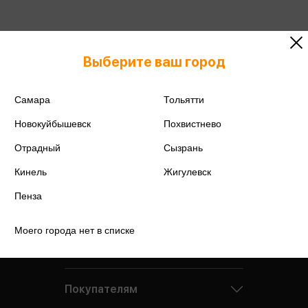
Подробнее о дисконтной карте
Выберите ваш город
Самара
Тольятти
Новокуйбышевск
Похвистнево
Отрадный
Сызрань
Кинель
Жигулевск
Пенза
Моего города нет в списке
Компания
Покупателям