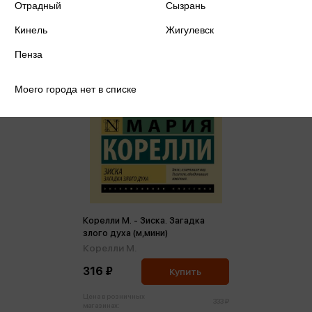
Отрадный
Сызрань
Кинель
Жигулевск
Пенза
Моего города нет в списке
Корелли М. - Зиска. Загадка
злого духа (м,мини)
Корелли М.
316 ₽
Купить
Цена в розничных
333 ₽
магазинах: