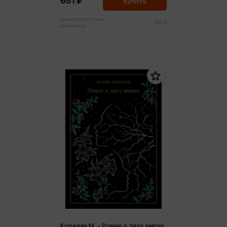
651 ₽
Купить
Цена в розничных
685 ₽
магазинах:
Корелли М. - Роман о двух мирах