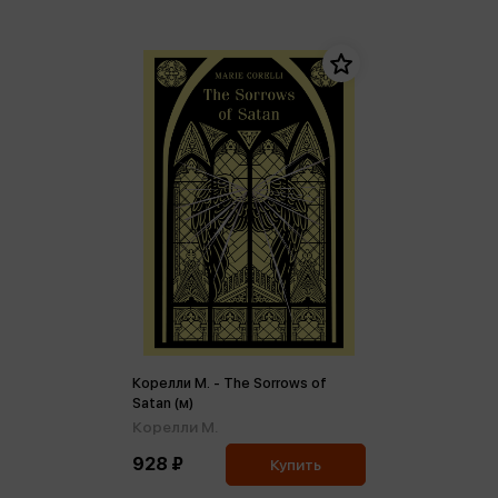
Корелли М. - The Sorrows of
Satan (м)
Корелли М.
928 ₽
Купить