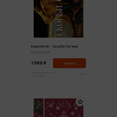
Корелли М. - Скорби Сатаны
Корелли М.
1 069 ₽
Купить
Цена в розничных
1 125 ₽
магазинах: