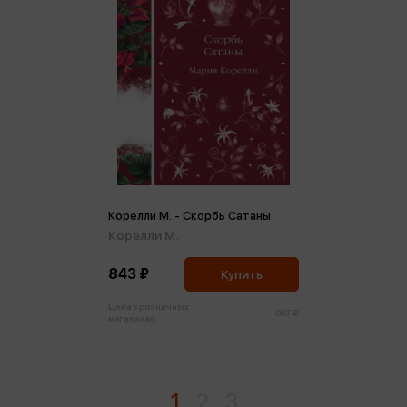
Корелли М. - Скорбь Сатаны
Корелли М.
843 ₽
Купить
Цена в розничных
887 ₽
магазинах:
1
2
3