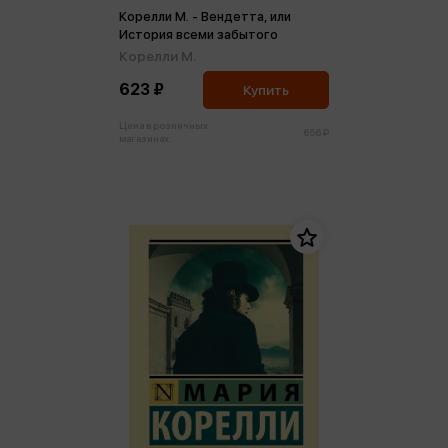
Корелли М. - Вендетта, или
История всеми забытого
Корелли М.
623 ₽
Купить
Цена в розничных
656 ₽
магазинах: