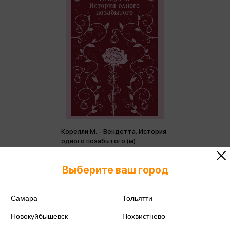
Корелли М. - Вендетта. История
одного позабытого (м)
Корелли М.
Выберите ваш город
631 ₽
Купить
Цена в розничных
664 ₽
магазинах:
Самара
Тольятти
Новокуйбышевск
Похвистнево