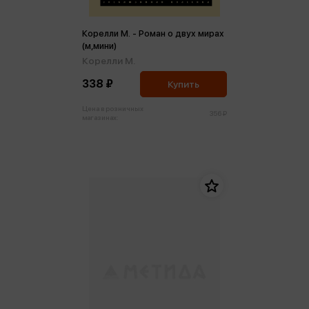
Корелли М. - Роман о двух мирах
(м,мини)
Корелли М.
338 ₽
Купить
Цена в розничных
356 ₽
магазинах: