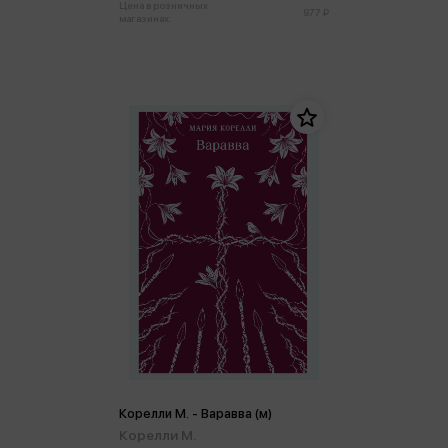
Цена в розничных
977 ₽
магазинах:
Корелли М. - Варавва (м)
Корелли М.