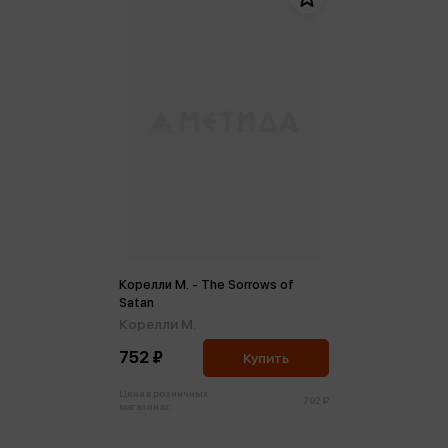
Корелли М. - The Sorrows of
Satan
Корелли М.
752 ₽
Купить
Цена в розничных
792 ₽
магазинах: