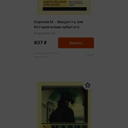
Корелли М. - Вендетта, или
История всеми забытого
Корелли М.
837 ₽
Купить
Цена в розничных
881 ₽
магазинах: