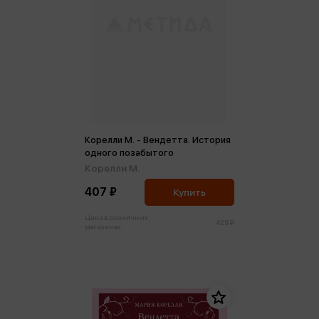
Корелли М. - Вендетта. История
одного позабытого
Корелли М.
407 ₽
Купить
Цена в розничных
428 ₽
магазинах: