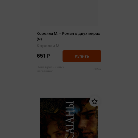
Корелли М. - Роман о двух мирах
(м)
Корелли М.
651 ₽
Купить
Цена в розничных
685 ₽
магазинах: