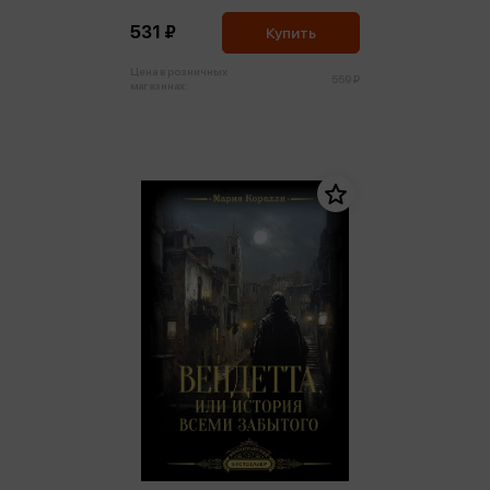
531 ₽
Купить
Цена в розничных
559 ₽
магазинах: