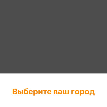
еры
Эксмо
Игрушки для малышей
Питер
рма
Мальчики
ое
АСТ
ые изделия
Настольные и развивающие игры
Азбука
Спорт и активный отдых
Росмэн
Творчество
кальное
дложение от
иды
Выберите ваш город