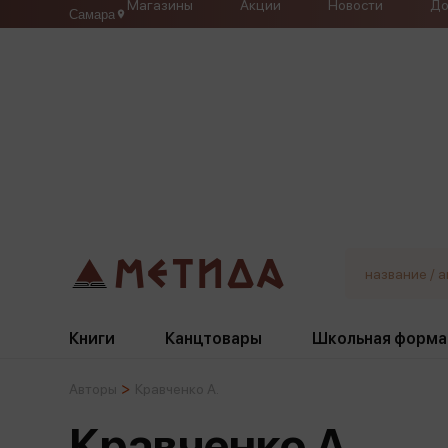
Магазины
Акции
Новости
До
Самара
Книги
Канцтовары
Школьная форма
Авторы
Кравченко А.
Жанры
Подбор
Бумажная продукция
Галстуки, банты
Кравченко А.
Глобусы
Для девочек