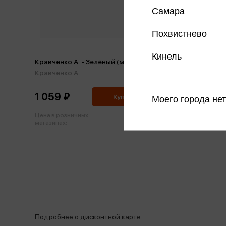
Самара
Похвистнево
Кинель
Кравченко А. - Зелёный (м)
Кравченко А.
1 059 ₽
Купить
Моего города нет
Цена в розничных
1 115 ₽
магазинах:
Подробнее о дисконтной карте