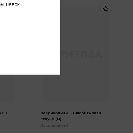
бышевск
а 90
Лавринович А. - Влюбить за 90
секунд (м)
Лавринович А.