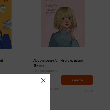
ей
Лавринович А. - Что скрывает
Диана
Лавринович А.
564 ₽
ить
Купить
Цена в розничных
393 ₽
594 ₽
магазинах: