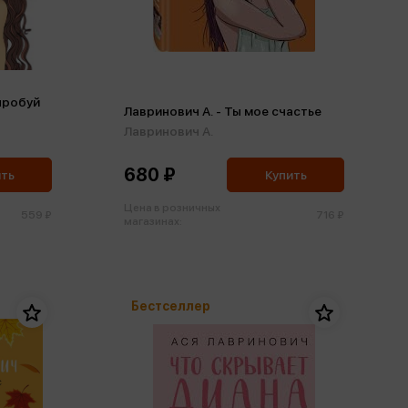
пробуй
Лавринович А. - Ты мое счастье
Лавринович А.
680 ₽
ить
Купить
Цена в розничных
559 ₽
716 ₽
магазинах:
Бестселлер