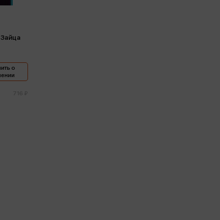
 Зайца
ить о
лении
716 ₽