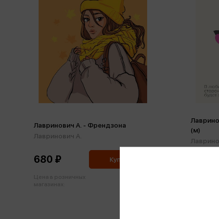
Лаврино
Лавринович А. - Френдзона
(м)
Лавринович А.
Лаврино
680 ₽
536 ₽
Купить
Цена в розничных
Цена в р
716 ₽
магазинах:
магазинах