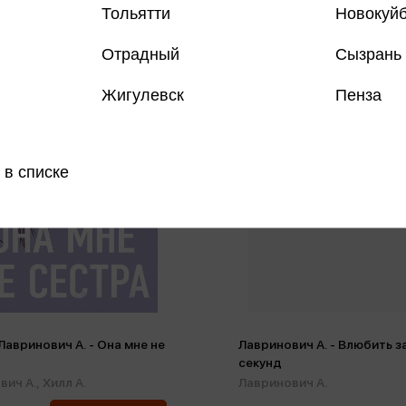
Тольятти
Новокуй
Отрадный
Сызрань
Жигулевск
Пенза
 в списке
 Лавринович А. - Она мне не
Лавринович А. - Влюбить з
секунд
вич А.,
Хилл А.
Лавринович А.