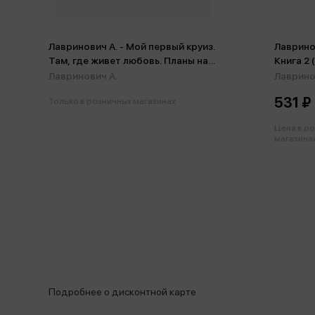
Лавринович А. - Мой первый круиз.
Лавринов
Там, где живет любовь. Планы на
Книга 2 
лето (комплект из 3-х книг)
Лавринович А.
Лаврино
531 ₽
Только в розничных магазинах
Цена в р
магазинах
Подробнее о дисконтной карте