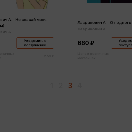
ич А. - Не спасай меня.
Лавринович А. - От одного
(м)
Лавринович А.
вич А.
Уведомить о
Уведом
680 ₽
поступлении
поступ
озничных
Цена в розничных
559 ₽
:
магазинах:
1
2
3
4