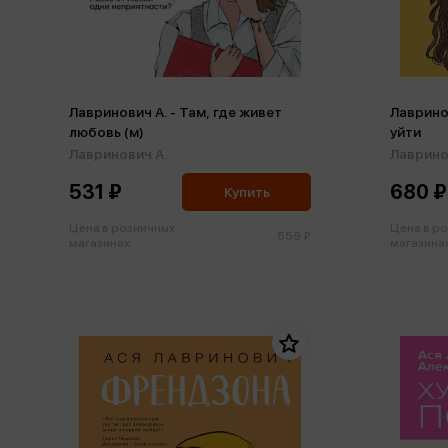
Лавринович А. - Там, где живет
Лаврино
любовь (м)
уйти
Лавринович А.
Лаврино
531 ₽
680 ₽
Купить
Цена в розничных
Цена в р
559 ₽
магазинах:
магазинах