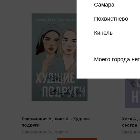
Самара
Похвистнево
Кинель
Моего города нет
Лавринович А., Хилл А. - Худшие
Хилл А.,
подруги
сестра
Лавринович А.,
Хилл А.
Лаврино