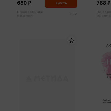
680 ₽
788 ₽
Купить
Цена в розничных
Цена в р
716 ₽
магазинах:
магазинах