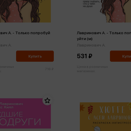
вич А. - Только попробуй
Лавринович А. - Только по
уйти (м)
вич А.
Лавринович А.
531 ₽
Купить
Куп
озничных
Цена в розничных
716 ₽
:
магазинах: