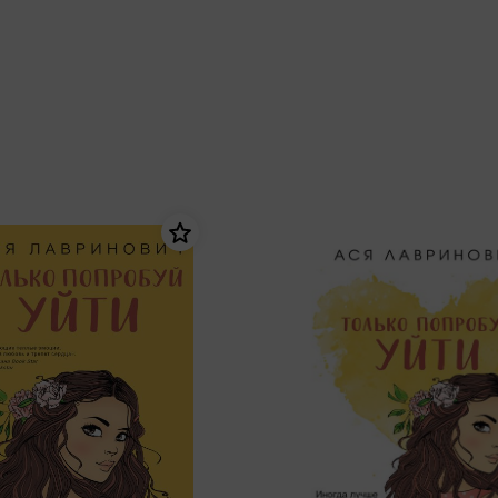
еры
Эксмо
Игрушки для малышей
Питер
рма
Мальчики
ое
АСТ
ые изделия
Настольные и развивающие игры
Азбука
Спорт и активный отдых
Росмэн
Творчество
кальное
дложение от
иды