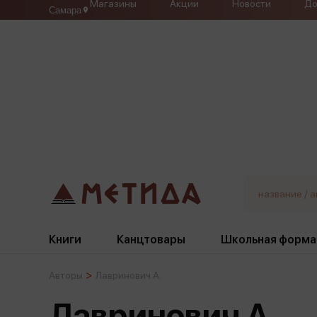
Магазины
Акции
Новости
До
Самара
Книги
Канцтовары
Школьная форма
Авторы
Лавринович А.
Жанры
Подбор
Бумажная продукция
Галстуки, банты
Лавринович А.
Глобусы
Для девочек