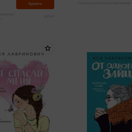
Только в розничных магазинах
Купить
озничных
829 ₽
: