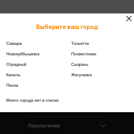
Подробнее о дисконтной карте
Выберите ваш город
Самара
Тольятти
Новокуйбышевск
Похвистнево
Отрадный
Сызрань
Кинель
Жигулевск
Пенза
Моего города нет в списке
Компания
Покупателям