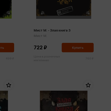
Мист М. - Злая книга 3
Мист М.
722 ₽
ить
Купить
Цена в розничных
499 ₽
760 ₽
магазинах: