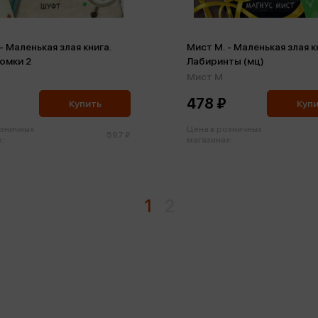
- Маленькая злая книга.
Мист М. - Маленькая злая к
омки 2
Лабиринты (мц)
Мист М.
478 ₽
Купить
Куп
озничных
Цена в розничных
597 ₽
:
магазинах:
1
2