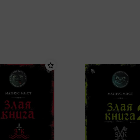
еры
Эксмо
Игрушки для малышей
Питер
рма
Мальчики
ое
АСТ
ые изделия
Настольные и развивающие игры
Азбука
Спорт и активный отдых
Росмэн
Творчество
кальное
дложение от
иды