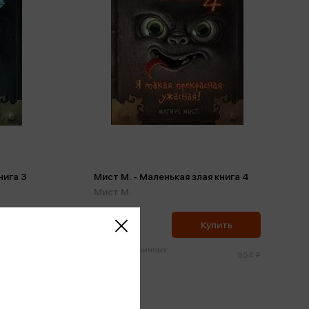
нига 3
Мист М. - Маленькая злая книга 4
Мист М.
811 ₽
ить
Купить
Цена в розничных
854 ₽
854 ₽
магазинах: