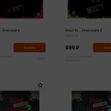
- Злая книга
Мист М. - Злая книга 2
Мист М.
499 ₽
Купить
Куп
озничных
Цена в розничных
854 ₽
:
магазинах: