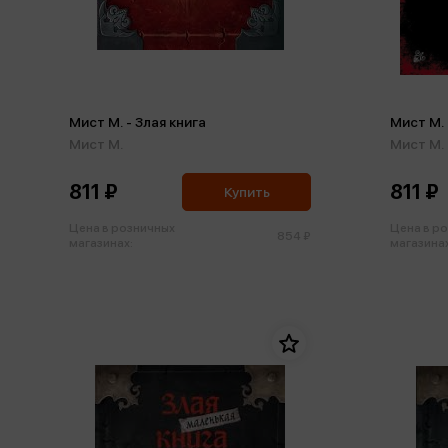
Мист М. - Злая книга
Мист М. 
Мист М.
Мист М.
811 ₽
811 ₽
Купить
Цена в розничных
Цена в р
854 ₽
магазинах:
магазинах