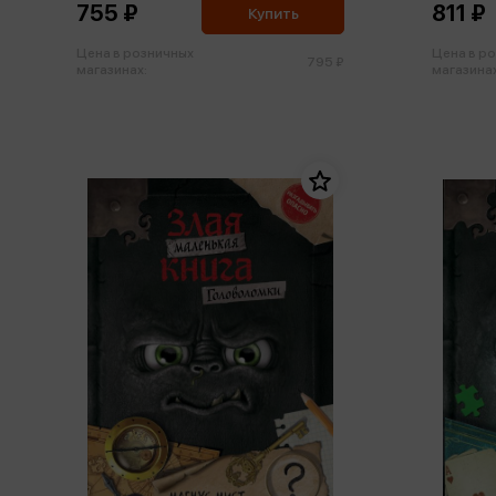
755 ₽
811 ₽
Купить
Цена в розничных
Цена в р
795 ₽
магазинах:
магазинах