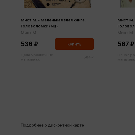
Мист М. - Маленькая злая книга.
Мист М. 
Головоломки (мц)
Головол
Мист М.
Мист М.
536 ₽
567 ₽
Купить
Цена в розничных
Цена в р
564 ₽
магазинах:
магазинах
Подробнее о дисконтной карте