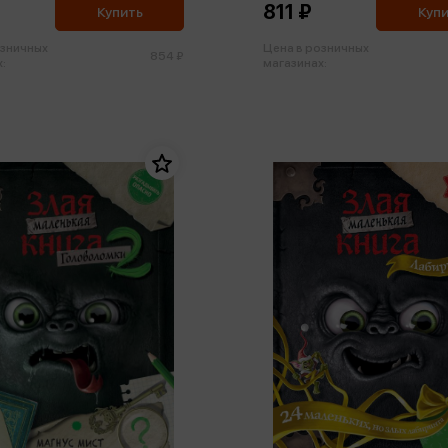
811 ₽
Купить
Куп
озничных
Цена в розничных
854 ₽
:
магазинах: