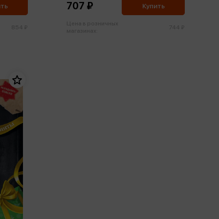
707 ₽
ить
Купить
Цена в розничных
854 ₽
744 ₽
магазинах: