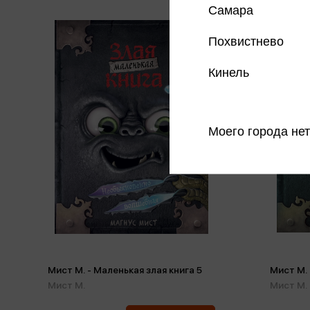
Самара
Похвистнево
Кинель
Моего города нет
Мист М. - Маленькая злая книга 5
Мист М. 
Мист М.
Мист М.