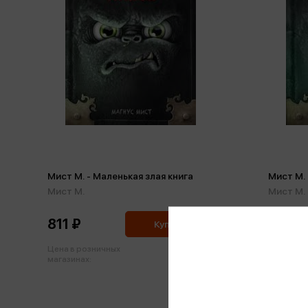
Мист М. - Маленькая злая книга
Мист М. 
Мист М.
Мист М.
811 ₽
755 ₽
Купить
Цена в розничных
Цена в р
854 ₽
магазинах:
магазинах