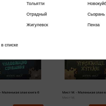
Тольятти
Новокуй
Отрадный
Сызрань
Жигулевск
Пенза
 в списке
- Маленькая злая книга 6
Мист М. - Маленькая злая к
Мист М.