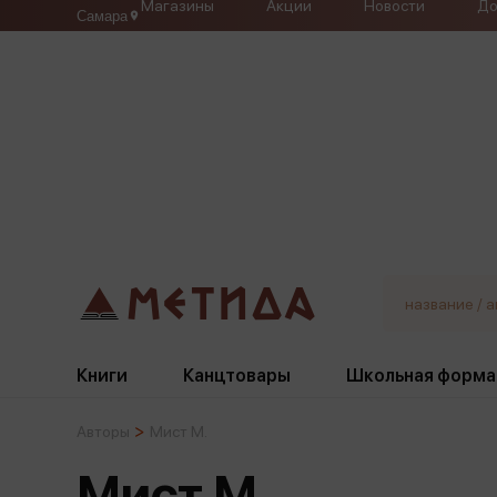
Магазины
Акции
Новости
До
Самара
Книги
Канцтовары
Школьная форма
Авторы
Мист М.
Жанры
Подбор
Бумажная продукция
Галстуки, банты
Мист М.
Глобусы
Для девочек