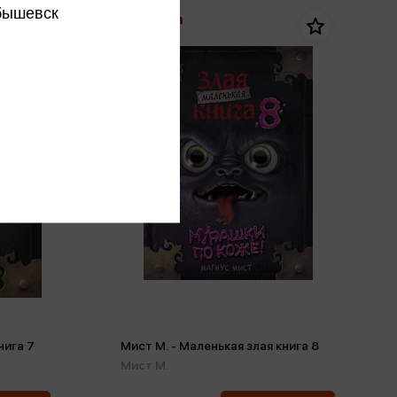
бышевск
Новинка
нига 7
Мист М. - Маленькая злая книга 8
Мист М.