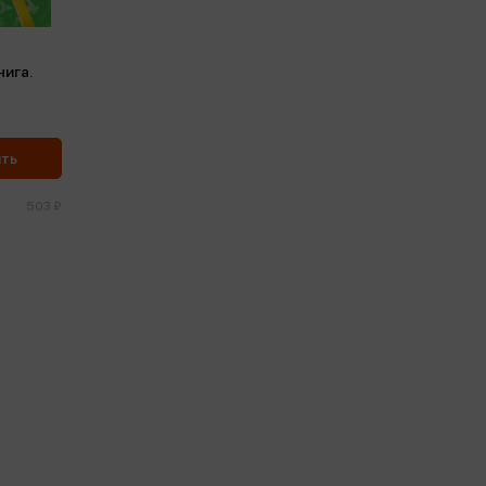
нига.
ить
503 ₽