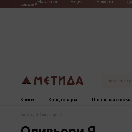
Магазины
Акции
Новости
До
Самара
Книги
Канцтовары
Школьная форма
Авторы
Оливьери Я.
Жанры
Подбор
Бумажная продукция
Галстуки, банты
Оливьери Я.
Глобусы
Для девочек