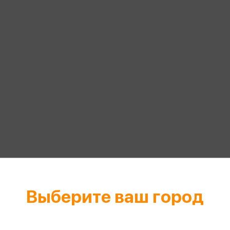
еры
Эксмо
Игрушки для малышей
Питер
рма
Мальчики
ое
АСТ
ые изделия
Настольные и развивающие игры
Азбука
Спорт и активный отдых
Росмэн
Творчество
кальное
дложение от
иды
Выберите ваш город