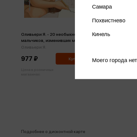
Самара
Похвистнево
Кинель
Оливьери Я. - 20 необыкновенных
мальчиков, изменивших мир
Оливьери Я.
977 ₽
Купить
Моего города нет
Цена в розничных
1 028 ₽
магазинах:
Подробнее о дисконтной карте