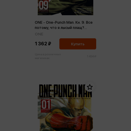
ONE - One-Punch Man. Кн. 9. Все
потому, что я лысый плащ?
Ограничитель
ONE
1 362 ₽
Купить
Цена в розничных
1 434 ₽
магазинах: