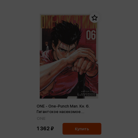
ONE - One-Punch Man. Кн. 6.
Гигантское насекомое.
Сильнейшие
ONE
1 362 ₽
Купить