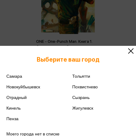
ONE - One-Punch Man. Книга 1.
Одним ударом. Секрет силы
ONE
Выберите ваш город
1 362 ₽
Купить
Цена в розничных
Самара
Тольятти
1 434 ₽
магазинах:
Новокуйбышевск
Похвистнево
Отрадный
Сызрань
Кинель
Жигулевск
Пенза
Моего города нет в списке