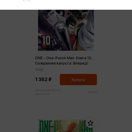
ONE - One-Punch Man. Книга 10.
Сожранная капуста. Вперед!
ONE
1 362 ₽
Купить
Цена в розничных
1 434 ₽
магазинах: