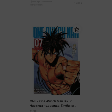
Цена в розничных
1 434 ₽
магазинах:
ONE - One-Punch Man. Кн. 7.
Частица чудовища. Глубины
отчаяния
ONE