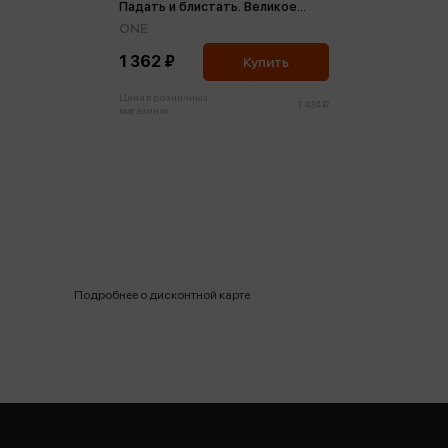
Падать и блистать. Великое
пророчество
ONE
1 362 ₽
Купить
Цена в розничных
1 434 ₽
магазинах:
Подробнее о дисконтной карте