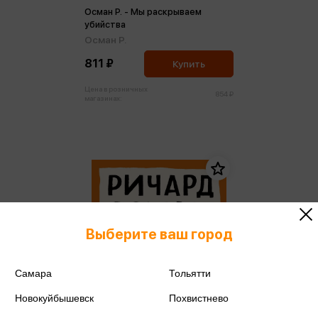
Осман Р. - Мы раскрываем
убийства
Осман Р.
811 ₽
Купить
Цена в розничных
854 ₽
магазинах:
Выберите ваш город
Самара
Тольятти
Новокуйбышевск
Похвистнево