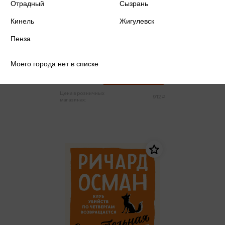
Отрадный
Сызрань
Кинель
Жигулевск
Пенза
Осман Р. - Смертельная удача
Осман Р.
Моего города нет в списке
866 ₽
Купить
Цена в розничных
912 ₽
магазинах: