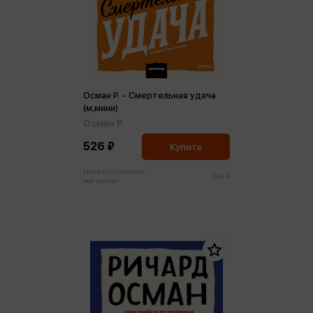
Осман Р. - Смертельная удача
(м,мини)
Осман Р.
526 ₽
Купить
Цена в розничных
554 ₽
магазинах: