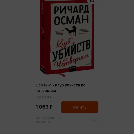
Осман Р. - Клуб убийств по
четвергам
Осман Р.
1 063 ₽
Купить
Цена в розничных
1 119 ₽
магазинах: