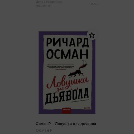
Цена в розничных
1 003 ₽
магазинах:
Осман Р. - Ловушка для дьявола
Осман Р.