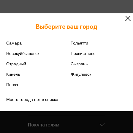
Подробнее о дисконтной карте
Выберите ваш город
Самара
Тольятти
Новокуйбышевск
Похвистнево
Отрадный
Сызрань
Кинель
Жигулевск
Пенза
Моего города нет в списке
Компания
Покупателям