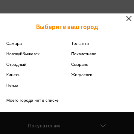
Подробнее о дисконтной карте
Выберите ваш город
Самара
Тольятти
Новокуйбышевск
Похвистнево
Отрадный
Сызрань
Кинель
Жигулевск
Пенза
Моего города нет в списке
Компания
Покупателям