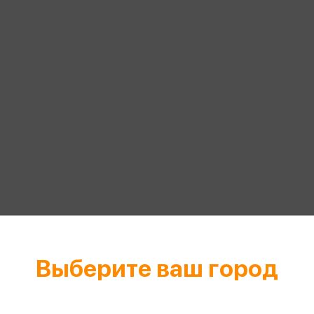
еры
Эксмо
Игрушки для малышей
Питер
рма
Мальчики
ое
АСТ
ые изделия
Настольные и развивающие игры
Азбука
Спорт и активный отдых
Росмэн
Творчество
кальное
дложение от
иды
Выберите ваш город