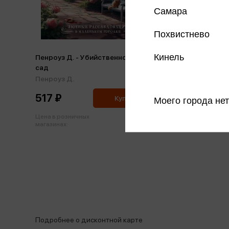
Самара
Похвистнево
Кинель
Пенроуз Д. - Убийственно розовый
сад
Пенроуз Д.
517 ₽
Купить
Моего города нет
Цена в розничных
544 ₽
магазинах:
Подробнее о дисконтной карте