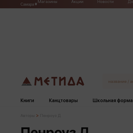
Магазины
Акции
Новости
До
Самара
Книги
Канцтовары
Школьная форма
Авторы
Пенроуз Д.
Жанры
Подбор
Бумажная продукция
Галстуки, банты
Пенроуз Д.
Глобусы
Для девочек