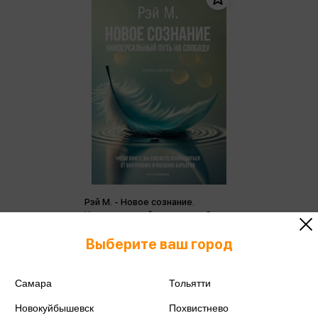
Рэй М. - Новое сознание.
Универсальный путь на свободу
Рэй М.
Выберите ваш город
1 071 ₽
Купить
Цена в розничных
Самара
Тольятти
1 127 ₽
магазинах:
Новокуйбышевск
Похвистнево