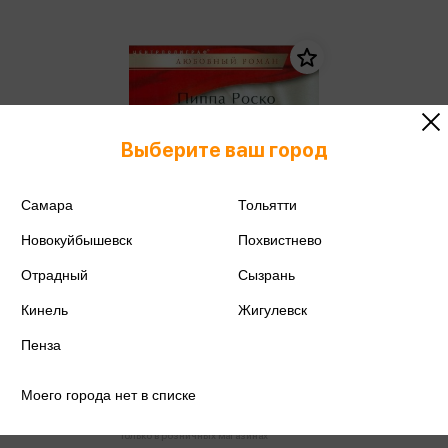
Выберите ваш город
Самара
Тольятти
Новокуйбышевск
Похвистнево
Отрадный
Сызрань
Кинель
Жигулевск
Пенза
Роско П. - Соблазнение на
Коста-Рике (м,мини)
Роско П.
Моего города нет в списке
96 ₽
Только в розничных магазинах