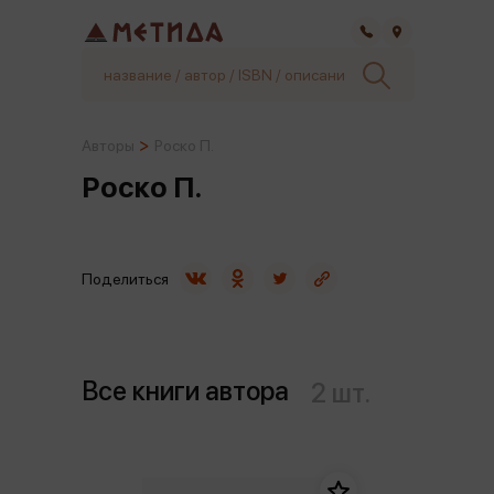
Самара
Авторы
Роско П.
Роско П.
Поделиться
Все книги автора
2 шт.