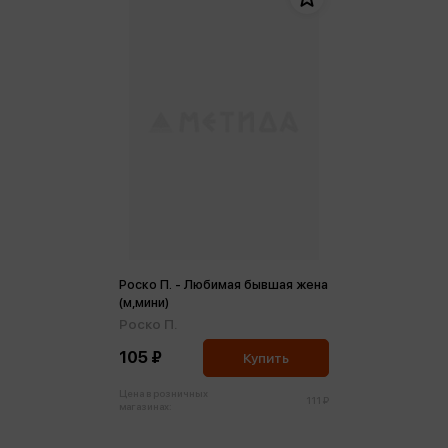
Роско П. - Любимая бывшая жена
(м,мини)
Роско П.
105 ₽
Купить
Цена в розничных
111 ₽
магазинах: