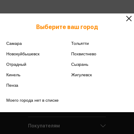
Подробнее о дисконтной карте
Выберите ваш город
Самара
Тольятти
Новокуйбышевск
Похвистнево
Отрадный
Сызрань
Кинель
Жигулевск
Пенза
Моего города нет в списке
Компания
Покупателям