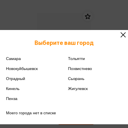
Выберите ваш город
Самара
Тольятти
Новокуйбышевск
Похвистнево
Отрадный
Сызрань
Кинель
Жигулевск
Пенза
Степанов В. - Подлинная история
русской революции
Степанов В.
Моего города нет в списке
921 ₽
Купить