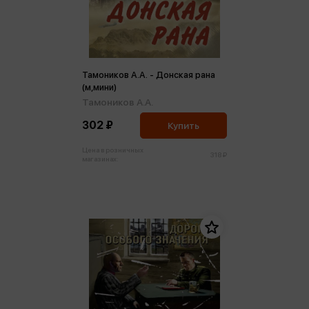
Тамоников А.А. - Донская рана
(м,мини)
Тамоников А.А.
302 ₽
Купить
Цена в розничных
318 ₽
магазинах: