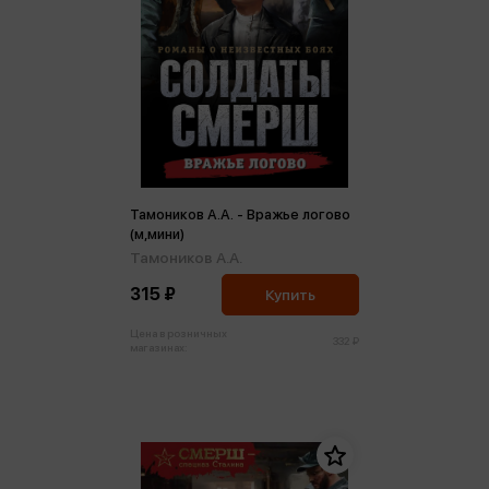
Тамоников А.А. - Вражье логово
(м,мини)
Тамоников А.А.
315 ₽
Купить
Цена в розничных
332 ₽
магазинах: