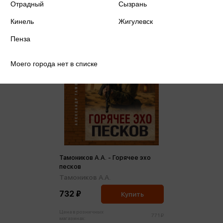
Отрадный
Сызрань
Кинель
Жигулевск
Пенза
Моего города нет в списке
Тамоников А.А. - Горячее эхо
песков
Тамоников А.А.
732 ₽
Купить
Цена в розничных
771 ₽
магазинах: