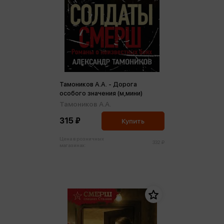
Тамоников А.А. - Дорога
особого значения (м,мини)
Тамоников А.А.
315 ₽
Купить
Цена в розничных
332 ₽
магазинах: