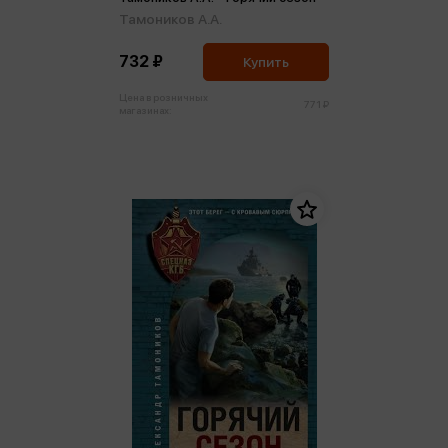
Тамоников А.А.
732 ₽
Купить
Цена в розничных
771 ₽
магазинах: