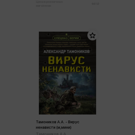
Цена в розничных
661 ₽
магазинах:
Тамоников А.А. - Вирус
ненависти (м,мини)
Тамоников А.А.