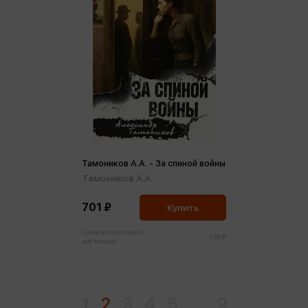
Тамоников А.А. - За спиной войны
Тамоников А.А.
701 ₽
Купить
Цена в розничных
738 ₽
магазинах:
1
2
3
4
5
...
9