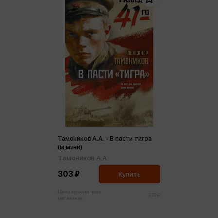
Тамоников А.А. - В пасти тигра
(м,мини)
Тамоников А.А.
303 ₽
Купить
Цена в розничных
319 ₽
магазинах: