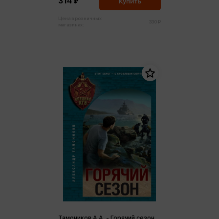
314 ₽
Купить
Цена в розничных
330 ₽
магазинах:
Тамоников А.А. - Горячий сезон