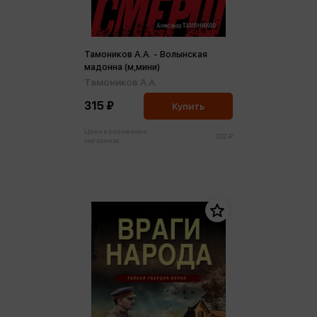
Тамоников А.А. - Волынская
мадонна (м,мини)
Тамоников А.А.
315 ₽
Купить
Цена в розничных
332 ₽
магазинах: