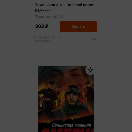
Тамоников А.А. - Волевой порог
(м,мини)
Тамоников А.А.
302 ₽
Купить
Цена в розничных
318 ₽
магазинах: