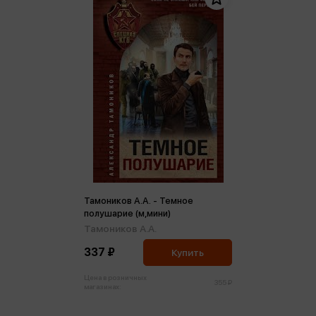
Тамоников А.А. - Темное
полушарие (м,мини)
Тамоников А.А.
337 ₽
Купить
Цена в розничных
355 ₽
магазинах: