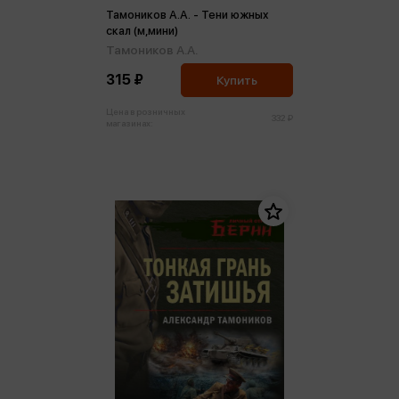
Тамоников А.А. - Тени южных
скал (м,мини)
Тамоников А.А.
315 ₽
Купить
Цена в розничных
332 ₽
магазинах: