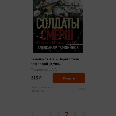
Тамоников А.А. - Черная тень
под водой (м,мини)
Тамоников А.А.
315 ₽
Купить
Цена в розничных
332 ₽
магазинах:
1
...
5
6
7
8
9