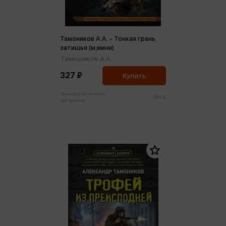
Тамоников А.А. - Тонкая грань
затишья (м,мини)
Тамоников А.А.
327 ₽
Купить
Цена в розничных
344 ₽
магазинах: