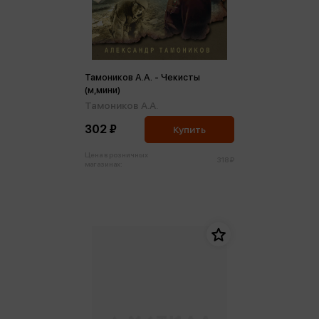
Тамоников А.А. - Чекисты
(м,мини)
Тамоников А.А.
302 ₽
Купить
Цена в розничных
318 ₽
магазинах: