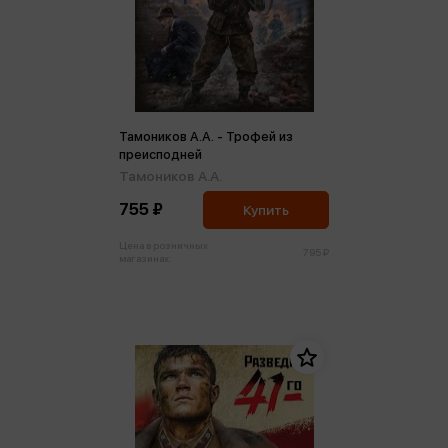
Тамоников А.А. - Трофей из
преисподней
Тамоников А.А.
755 ₽
Купить
Цена в розничных
795 ₽
магазинах: