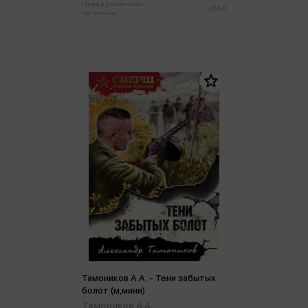
Цена в розничных
355 ₽
магазинах:
Тамоников А.А. - Тени забытых
болот (м,мини)
Тамоников А.А.