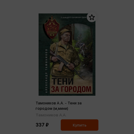
Тамоников А.А. - Тени за
городом (м,мини)
Тамоников А.А.
337 ₽
Купить