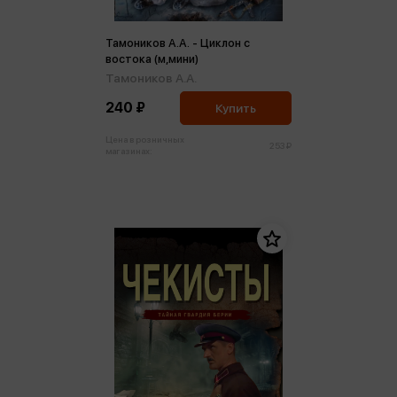
Тамоников А.А. - Циклон с
востока (м,мини)
Тамоников А.А.
240 ₽
Купить
Цена в розничных
253 ₽
магазинах: