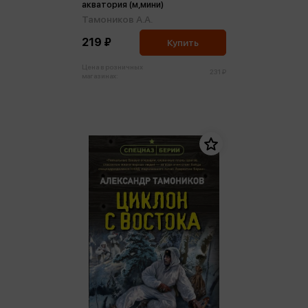
акватория (м,мини)
Тамоников А.А.
219 ₽
Купить
Цена в розничных
231 ₽
магазинах: