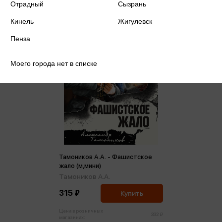
Отрадный
Сызрань
Кинель
Жигулевск
Пенза
Моего города нет в списке
Тамоников А.А. - Фашистское
жало (м,мини)
Тамоников А.А.
315 ₽
Купить
Цена в розничных
332 ₽
магазинах: