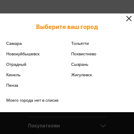
Подробнее о дисконтной карте
Выберите ваш город
Самара
Тольятти
Новокуйбышевск
Похвистнево
Отрадный
Сызрань
Кинель
Жигулевск
Пенза
Моего города нет в списке
Компания
Покупателям